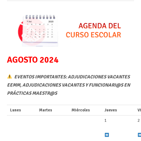
AGOSTO 2024
EVENTOS IMPORTANTES: ADJUDICACIONES VACANTES
EEMM, ADJUDICACIONES VACANTES Y FUNCIONARI@S EN
PRÁCTICAS MAESTR@S
Lunes
Martes
Miércoles
Jueves
V
1
2