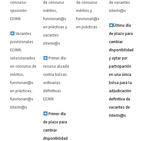
concurso-
de concurso
de concurso
de vacantes
oposición
méritos,
méritos y
interin@s ‍‍
EEMM
funcionari@s
funcionari@s
Último día
en prácticas y
en prácticas ‍‍
Vacantes
de plazo para
vacantes
provisionales
cambiar
interin@s ‍‍
EEMM:
disponibilidad
seleccionados
Primer día
y optar por
en concurso de
recurso alzada
participación
méritos,
contra bolsas
en una única
funcionari@s
ordinarias
bolsa para la
en prácticas,
definitivas
adjudicación
funcionari@s
EEMM
definitiva de
interin@s ‍‍
vacantes de
Primer día
interin@s
de plazo para
cambiar
disponibilidad