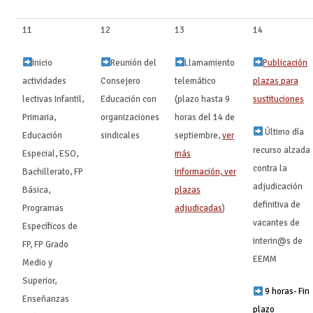
11
12
13
14
Inicio
Reunión del
Llamamiento
Publicación
actividades
Consejero
telemático
plazas para
lectivas Infantil,
Educación con
(plazo hasta 9
sustituciones
‍ ‍
Primaria,
organizaciones
horas del 14 de
Último día
Educación
sindicales
septiembre,
ver
recurso alzada
Especial, ESO,
más
contra la
Bachillerato, FP
información, ver
adjudicación
Básica,
plazas
definitiva de
Programas
adjudicadas
)
vacantes de
Específicos de
interin@s de
FP, FP Grado
EEMM
Medio y
Superior,
9 horas- Fin
Enseñanzas
plazo