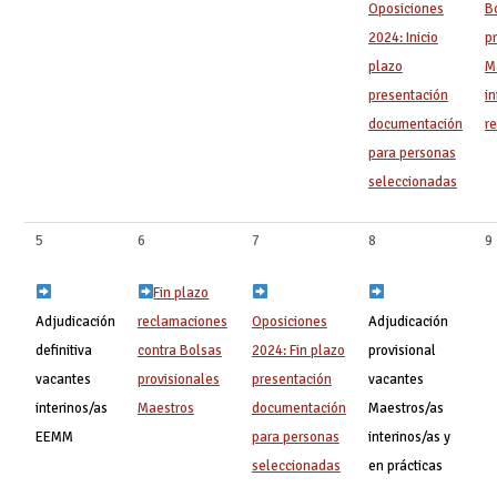
Oposiciones
B
2024: Inicio
p
plazo
M
presentación
in
documentación
r
para personas
seleccionadas
5
6
7
8
9
Fin plazo
Adjudicación
reclamaciones
Oposiciones
Adjudicación
definitiva
contra Bolsas
2024: Fin plazo
provisional
vacantes
provisionales
presentación
vacantes
interinos/as
Maestros
documentación
Maestros/as
EEMM
para personas
interinos/as y
seleccionadas
en prácticas