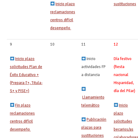
Inicio plazo
sustituciones
‍ ‍
reclamaciones
centros difícil
desempeño
9
10
11
12
Inicio plazo
Inicio
Día festivo
solicitudes Plan de
actividades FP
(fiesta
Éxito Educativo +
a distancia
nacional
(Prepara-T+, Titula-
Hispanidad,
S+ y PISE+)
día del Pilar)
Llamamiento
Fin plazo
telemático
Inicio
reclamaciones
plazo
Publicación
centros difícil
solicitudes
plazas para
desempeño
becarios/as
sustituciones
‍ ‍
colaboradore