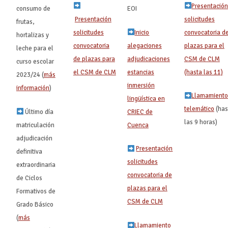
Presentació
consumo de
EOI
Presentación
solicitudes
frutas,
solicitudes
Inicio
convocatoria d
hortalizas y
convocatoria
alegaciones
plazas para el
leche para el
de plazas para
adjudicaciones
CSM de CLM
curso escolar
el CSM de CLM
estancias
(hasta las 11)
2023/24 (
más
inmersión
información
)
Llamamient
lingüística en
telemático
(has
Último día
CRIEC de
las 9 horas)
matriculación
Cuenca
adjudicación
Presentación
definitiva
solicitudes
extraordinaria
convocatoria de
de Ciclos
plazas para el
Formativos de
CSM de CLM
Grado Básico
(
más
Llamamiento