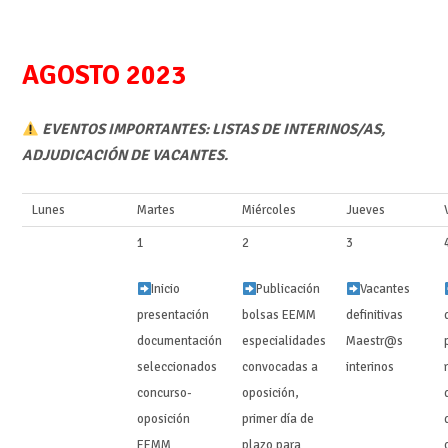
AGOSTO 2023
EVENTOS IMPORTANTES: LISTAS DE INTERINOS/AS,
ADJUDICACIÓN DE VACANTES.
Lunes
Martes
Miércoles
Jueves
1
2
3
Inicio
Publicación
Vacantes
presentación
bolsas EEMM
definitivas
documentación
especialidades
Maestr@s
seleccionados
convocadas a
interinos ‍‍
concurso-
oposición,
oposición
primer día de
EEMM
plazo para