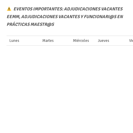
EVENTOS IMPORTANTES: ADJUDICACIONES VACANTES
EEMM, ADJUDICACIONES VACANTES Y FUNCIONARI@S EN
PRÁCTICAS MAESTR@S
Lunes
Martes
Miércoles
Jueves
Vi