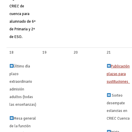
CRIEC de
cuenca para
alumnado de 6º
de Primaria y 2º
de ESO.
18
19
20
21
Último día
Publicación
plazo
plazas para
extraordinario
sustituciones ‍ ‍
admisión
Sorteo
adultos (todas
desempate
las enseñanzas)
estancias en
Mesa general
CRIEC Cuenca
de la función