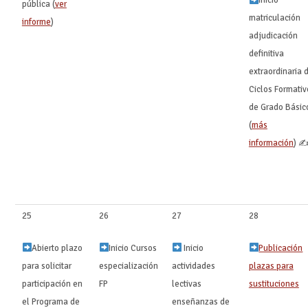
Inicio
pública (
ver
matriculación
informe
)
adjudicación
definitiva
extraordinaria 
Ciclos Formativ
de Grado Básic
(
más
información
) 
25
26
27
28
Abierto plazo
Inicio Cursos
Inicio
Publicación
para solicitar
especialización
actividades
plazas para
participación en
FP
lectivas
sustituciones
‍ ‍
el Programa de
enseñanzas de