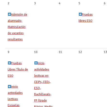
2
3
4
5
6
Admisión de
Pruebas
alumnado:
libres ESO
Matriculación
de vacantes
resultantes
9
10
11
12
1
Pruebas
Inicio
Libres Título de
actividades
ESO
lectivas en
CEIPs, CEEs,
Inicio
ESO,
actividades
Bachillerato,
lectivas
FP (Grado
Escuelas
Básico, Medio