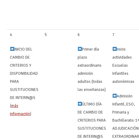
4
5
6
7
INICIO DEL
Primer día
Inicio
CAMBIO DE
plazo
actividades
CRITERIOS Y
extraordinario
Escuelas
DISPONIBILIDAD
admisión
Infantiles
PARA
adultos (todas
autonómicas
SUSTITUCIONES
las enseñanzas)
Admisión
DE INTERIN@S
ÚLTIMO DÍA
Infantil, ESO,
(
más
DE CAMBIO DE
Primaria y
información
) ‍ ‍
CRITERIOS PARA
Bachillerato: 1
SUSTITUCIONES
ADJUDICACIÓN
DE INTERIN@S ‍ ‍
EXTRAORDINAR