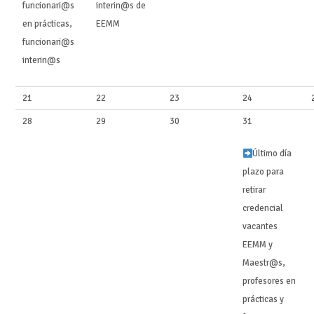
funcionari@s
interin@s de
en prácticas,
EEMM
funcionari@s
interin@s ‍‍
21
22
23
24
28
29
30
31
Último día
plazo para
retirar
credencial
vacantes
EEMM y
Maestr@s,
profesores en
prácticas y