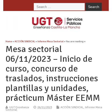
Home
»
ACCIÓN SINDICAL
»
Informe Mesa Sectorial
» You are reading »
Mesa sectorial
06/11/2023 – Inicio de
curso, concurso de
traslados, instrucciones
plantillas y unidades,
prácticum Máster EEMM
UGT Enseñanza
06/11/2023
ACCIÓN SINDICAL
,
Informe Mesa
Sectorial