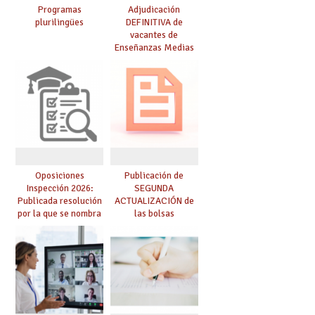
Programas
Adjudicación
plurilingües
DEFINITIVA de
vacantes de
Enseñanzas Medias
para el curso 26-27
Oposiciones
Publicación de
Inspección 2026:
SEGUNDA
Publicada resolución
ACTUALIZACIÓN de
por la que se nombra
las bolsas
funcionarios/as en
provisionales de
prácticas, se regulan
Cuerpo de Maestros
dichas prácticas y se
de especialidades
convoca acto público
convocadas a
de adjudicación
oposición