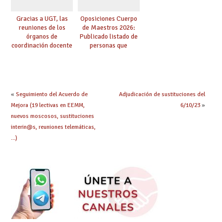
Gracias a UGT, las
Oposiciones Cuerpo
reuniones de los
de Maestros 2026:
órganos de
Publicado listado de
coordinación docente
personas que
se pueden celebrar
adquieren nueva
de manera
especialidad
telemática, sin exigir
presencialidad en el
centro
«
Seguimiento del Acuerdo de
Adjudicación de sustituciones del
Mejora (19 lectivas en EEMM,
6/10/23
»
nuevos moscosos, sustituciones
interin@s, reuniones telemáticas,
…)