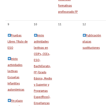
formativas
profesorado FP
9
10
11
12
Pruebas
Inicio
Publicación
Libres Título de
actividades
plazas
ESO
lectivas en
sustituciones
CEIPs, CEEs,
Inicio
ESO,
actividades
Bachillerato,
lectivas
FP (Grado
Escuelas
Básico, Medio
Infantiles
y Superior y
autonómicas
Programas
Específicos),
Fin plazo
Enseñanzas