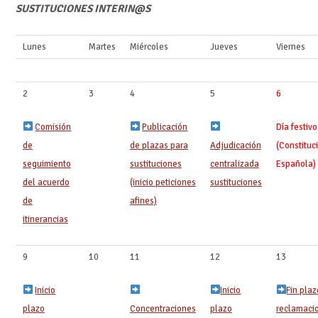
SUSTITUCIONES INTERIN@S
Lunes
Martes
Miércoles
Jueves
Viernes
2
3
4
5
6
Comisión
Publicación
Día festivo
de
de plazas para
Adjudicación
(Constituc
seguimiento
sustituciones
centralizada
Española)
del acuerdo
(inicio peticiones
sustituciones
de
afines)
itinerancias
9
10
11
12
13
Inicio
Inicio
Fin plaz
plazo
Concentraciones
plazo
reclamaci