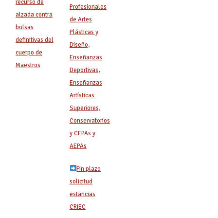
recurso de
Profesionales
alzada contra
de Artes
bolsas
Plásticas y
definitivas del
Diseño,
cuerpo de
Enseñanzas
Maestros
Deportivas,
Enseñanzas
Artísticas
Superiores,
Conservatorios
y CEPAs y
AEPAs
Fin plazo
solicitud
estancias
CRIEC