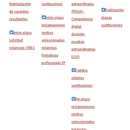
Matriculación
sustituciones
extraordinaria
Publicación
de vacantes
(PROA+,
Inicio plazo
plazas
resultantes
Competencia
reclamaciones
sustituciones
digital
Inicio plazo
centros
docente,
solicitud
seleccionados
pruebas
estancias CRIEC
estancias
extraordinarias
formativas
ESO)
profesorado FP
Cambio
criterios
sustituciones
Fin plazo
reclamaciones
centros
seleccionados
estancias