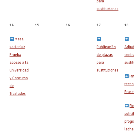
para
sustituciones
14
15
16
17 ‍
18
Mesa
sectorial:
Publicación
Adjud
Prueba
de plazas
centr
acceso a la
para
susti
universidad
sustituciones
Fi
y Concurso
recon
de
Erasm
Traslados
Fi
solici
progr
leche