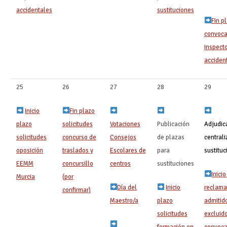
accidentales
sustituciones
Fin p
convoca
inspect
acciden
25
26
27
28
29
Inicio
Fin plazo
plazo
solicitudes
Votaciones
Publicación
Adjudic
solicitudes
concurso de
Consejos
de plazas
central
oposición
traslados y
Escolares de
para
sustituci
EEMM
concursillo
centros
sustituciones
Inici
Murcia
(por
Día del
Inicio
reclama
confirmar)
Maestro/a
plazo
admitid
solicitudes
excluid
formación en
convoca