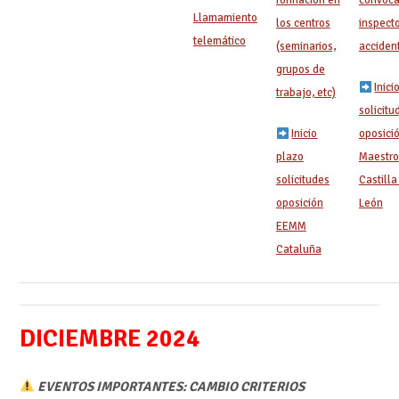
Llamamiento
los centros
inspect
telemático
(seminarios,
acciden
grupos de
Inici
trabajo, etc)
solicitu
Inicio
oposici
plazo
Maestro
solicitudes
Castilla
oposición
León
EEMM
Cataluña
DICIEMBRE 2024
EVENTOS IMPORTANTES: CAMBIO CRITERIOS