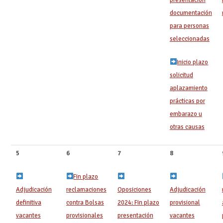
documentación
para personas
seleccionadas
Inicio plazo
solicitud
aplazamiento
prácticas por
embarazo u
otras causas
5
6
7
8
Fin plazo
Adjudicación
reclamaciones
Oposiciones
Adjudicación
definitiva
contra Bolsas
2024: Fin plazo
provisional
vacantes
provisionales
presentación
vacantes