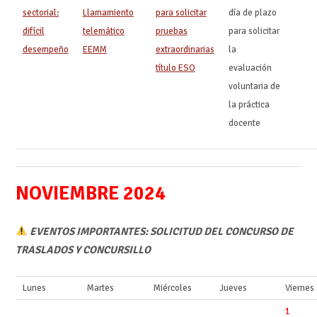
sectorial:
Llamamiento
para solicitar
día de plazo
difícil
telemático
pruebas
para solicitar
desempeño
EEMM
extraordinarias
la
título ESO
evaluación
voluntaria de
la práctica
docente
NOVIEMBRE 2024
EVENTOS IMPORTANTES: SOLICITUD DEL CONCURSO DE
TRASLADOS Y CONCURSILLO
Lunes
Martes
Miércoles
Jueves
Viernes
1