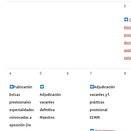
1
O
Inic
pres
doc
aspi
sel
4
5
6
7
8
Publicación
Adjudicación
bolsas
Adjudicación
vacantes y f.
provisionales
vacantes
prácticas
especialidades
definitiva
provisional
convocadas a
Maestros
EEMM
oposición (no