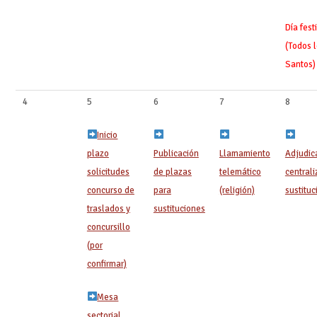
Día fest
(Todos 
Santos)
4
5
6
7
8
Inicio
plazo
Publicación
Llamamiento
Adjudic
solicitudes
de plazas
telemático
central
concurso de
para
(religión)
sustituci
traslados y
sustituciones
concursillo
(por
confirmar)
Mesa
sectorial