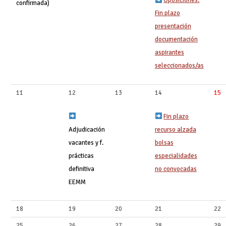
Oposiciones:
confirmada)
Fin plazo
presentación
documentación
aspirantes
seleccionados/as
11
12
13
14
15
Fin plazo
Adjudicación
recurso alzada
vacantes y f.
bolsas
prácticas
especialidades
definitiva
no convocadas
EEMM
18
19
20
21
22
25
26
27
28
29