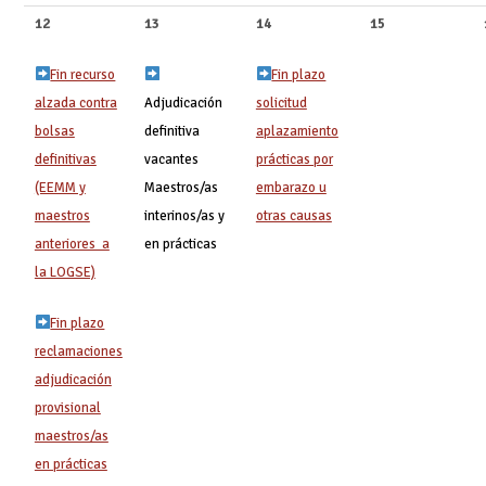
12
13
14
15
Fin recurso
Fin plazo
alzada contra
Adjudicación
solicitud
bolsas
definitiva
aplazamiento
definitivas
vacantes
prácticas por
(EEMM y
Maestros/as
embarazo u
maestros
interinos/as y
otras causas
anteriores a
en prácticas
la LOGSE)
Fin plazo
reclamaciones
adjudicación
provisional
maestros/as
en prácticas