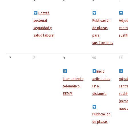
Comité
sectorial
Publicación
Adjud
seguridad y
de plazas
centr
salud laboral
para
susti
sustituciones
7
8
9
10
11
Inicio
Llamamiento
actividades
Adjud
telemático:
FP a
centr
EEMM
distancia
susti
(inici
nuevo
Publicación
de plazas