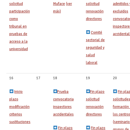
solicitud
Muface
(ver
solicitud
admitidos 
participación
más)
renovación
excluidos
como
directores
convocato
tribunal en
inspectore
Comité
pruebas de
accidenta
sectorial de
acceso a la
seguridad y
universidad
salud
laboral
16
17
18
19
20
Inicio
Prueba
Fin plazo
Fin pla
plazo
convocatoria
solicitud
solicitude
modificación
inspectores
renovación
formación
criterios
accidentales
directores
los centro
sustituciones
(seminario
Fin plazo
Fin plazo
grupos de