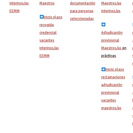
interinos/as
Maestros
documentación
Maestros/as
EEMM
para personas
interinos/as
Inicio plazo
seleccionadas
recogida
credencial
Adjudicación
vacantes
provisional
interinos/as
Maestros/as
en
EEMM
prácticas
Inicio plazo
reclamaciones
adjudicación
provisional
vacantes
maestros/as