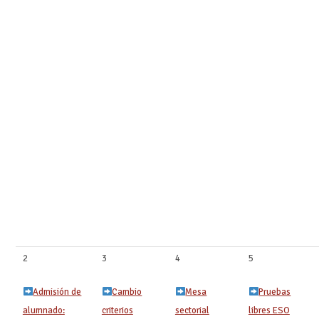
2
3
4
5
Admisión de
Cambio
Mesa
Pruebas
alumnado:
criterios
sectorial
libres ESO