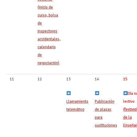
(inicio de
curso, bolsa
de
inspectores
accidentales,
calendario
de
negociación)
11
12
13
14
15
Día n
Llamamiento
Publicación
lectivo
telemático
de plazas
(festivi
para
de la
sustituciones
Enseña