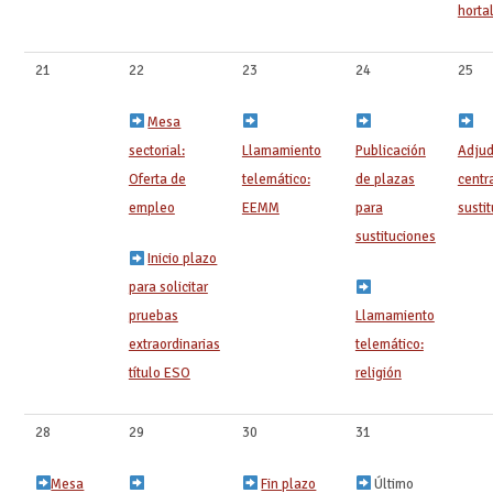
horta
21
22
23
24
25
Mesa
sectorial:
Llamamiento
Publicación
Adjud
Oferta de
telemático:
de plazas
centr
empleo
EEMM
para
sustit
sustituciones
Inicio plazo
para solicitar
pruebas
Llamamiento
extraordinarias
telemático:
título ESO
religión
28
29
30
31
Mesa
Fin plazo
Último