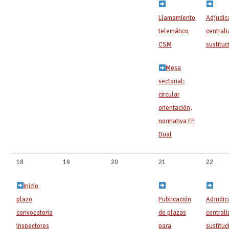
Llamamiento
Adjudic
telemático
central
CSM
sustituci
Mesa
sectorial:
circular
orientación,
normativa FP
Dual
18
19
20
21 ‍
22
Inicio
plazo
Publicación
Adjudic
convocatoria
de plazas
central
inspectores
para
sustituci