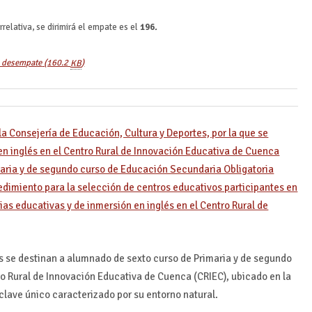
rrelativa, se dirimirá el empate es el
196
.
e desempate
(160.2
KB
)
a Consejería de Educación, Cultura y Deportes, por la que se
en inglés en el Centro Rural de Innovación Educativa de Cuenca
aria y de segundo curso de Educación Secundaria Obligatoria
edimiento para la selección de centros educativos participantes en
ias educativas y de inmersión en inglés en el Centro Rural de
és se destinan a alumnado de sexto curso de Primaria y de segundo
tro Rural de Innovación Educativa de Cuenca (CRIEC), ubicado en la
lave único caracterizado por su entorno natural.