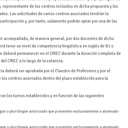
to, representante de los centros incluidos en dicha propuesta y los
ados. Las solicitudes de varios centros asociados tendrán la
articipación y, por tanto, solamente podrán optar por una de las
á ir acompañado, de manera general, por dos docentes de dicho
rá tener un nivel de competencia lingüística en inglés de B1 o
te deberá permanecer en el CRIEC durante la duración completa de
del CRIEC a lo largo de la estancia.
ia deberá ser aprobada por el Claustro de Profesores y por el
e los centros asociados dentro del plazo establecido para la
con los turnos establecidos y en función de las siguientes
güe o plurilingüe autorizado que presenten exclusivamente a alumnado
güe o plurilingüe autorizado que presenten exclusivamente a alumnado