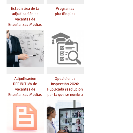
Estadística de la
Programas
adjudicación de
plurilingües
vacantes de
Enseñanzas Medias
para el curso 26/27
Adjudicación
Oposiciones
DEFINITIVA de
Inspección 2026:
vacantes de
Publicada resolución
Enseñanzas Medias
por la que se nombra
para el curso 26-27
funcionarios/as en
prácticas, se regulan
dichas prácticas y se
convoca acto público
de adjudicación