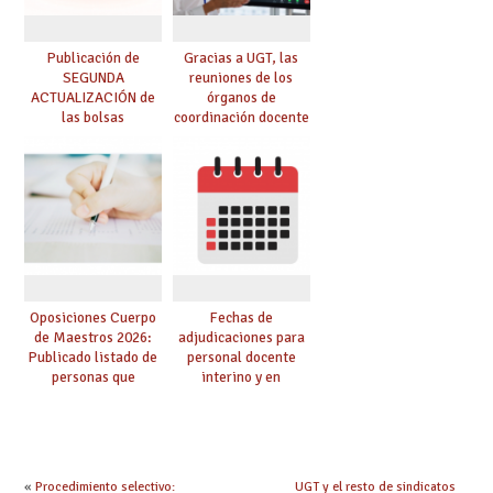
Publicación de
Gracias a UGT, las
SEGUNDA
reuniones de los
ACTUALIZACIÓN de
órganos de
las bolsas
coordinación docente
provisionales de
se pueden celebrar
Cuerpo de Maestros
de manera
de especialidades
telemática, sin exigir
convocadas a
presencialidad en el
oposición
centro
Oposiciones Cuerpo
Fechas de
de Maestros 2026:
adjudicaciones para
Publicado listado de
personal docente
personas que
interino y en
adquieren nueva
prácticas: todo lo que
especialidad
debes saber
«
Procedimiento selectivo:
UGT y el resto de sindicatos