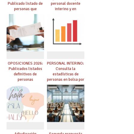
Publicado listado de
personal docente
personas que
interino y en
adquieren nueva
prácticas: todo lo que
especialidad
debes saber
OPOSICIONES 2026:
PERSONAL INTERINO:
Publicados listados
Consulta la
definitivos de
estadísticas de
personas
personas en bolsa por
seleccionadas. ¿Qué
cuerpo, especialidad
hacer ahora si he
y tipo de bolsa para
obtenido plaza?
el curso 26/27
Adjudicación
Segunda propuesta