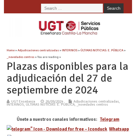
Home
»
Adjudicaciones centralizadas
»
INTERINOS
»
ÚLTIMAS NOTICIAS: E. PÚBLICA
»
_novedades centros
» You are reading »
Plazas disponibles para la
adjudicación del 27 de
septiembre de 2024
UGT Enseñanza
26/09/2024
Adjudicaciones centralizadas
,
INTERINOS
,
ÚLTIMAS NOTICIAS: E. PÚBLICA
,
_novedades centros
Únete a nuestros canales informativos:
Telegram
Whatsapp