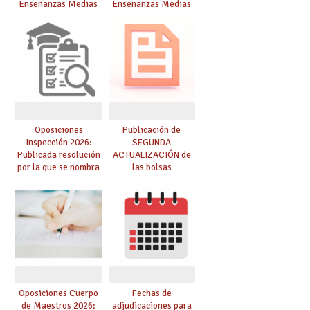
Enseñanzas Medias
Enseñanzas Medias
para el curso 26/27
para el curso 26-27
Oposiciones
Publicación de
Inspección 2026:
SEGUNDA
Publicada resolución
ACTUALIZACIÓN de
por la que se nombra
las bolsas
funcionarios/as en
provisionales de
prácticas, se regulan
Cuerpo de Maestros
dichas prácticas y se
de especialidades
convoca acto público
convocadas a
de adjudicación
oposición
Oposiciones Cuerpo
Fechas de
de Maestros 2026:
adjudicaciones para