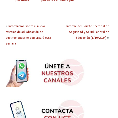
personas
personas en bolsa por
seleccionadas. ¿Qué
cuerpo, especialidad
hacer ahora si he
y tipo de bolsa para
obtenido plaza?
el curso 26/27
«
Información sobre el nuevo
Informe del Comité Sectorial de
sistema de adjudicación de
Seguridad y Salud Laboral de
sustituciones: no comenzará esta
Educación (1/10/2024)
»
semana