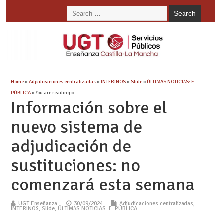
Home
»
Adjudicaciones centralizadas
»
INTERINOS
»
Slide
»
ÚLTIMAS NOTICIAS: E.
PÚBLICA
» You are reading »
Información sobre el
nuevo sistema de
adjudicación de
sustituciones: no
comenzará esta semana
UGT Enseñanza
30/09/2024
Adjudicaciones centralizadas
,
INTERINOS
,
Slide
,
ÚLTIMAS NOTICIAS: E. PÚBLICA