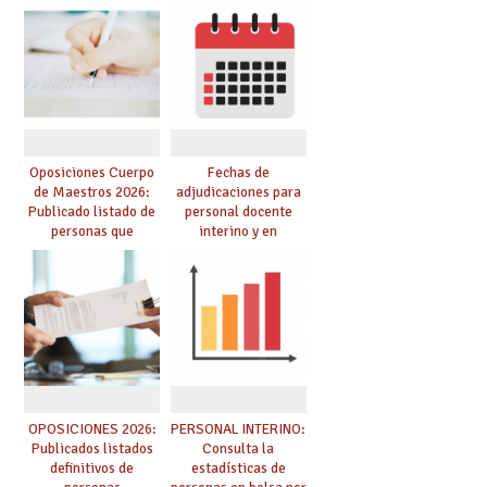
Cuerpo de Maestros
de manera
de especialidades
telemática, sin exigir
convocadas a
presencialidad en el
oposición
centro
Oposiciones Cuerpo
Fechas de
de Maestros 2026:
adjudicaciones para
Publicado listado de
personal docente
personas que
interino y en
adquieren nueva
prácticas: todo lo que
especialidad
debes saber
OPOSICIONES 2026:
PERSONAL INTERINO:
Publicados listados
Consulta la
definitivos de
estadísticas de