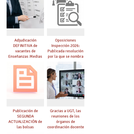
Adjudicación
Oposiciones
DEFINITIVA de
Inspección 2026:
vacantes de
Publicada resolución
Enseñanzas Medias
por la que se nombra
para el curso 26-27
funcionarios/as en
prácticas, se regulan
dichas prácticas y se
convoca acto público
de adjudicación
Publicación de
Gracias a UGT, las
SEGUNDA
reuniones de los
ACTUALIZACIÓN de
órganos de
las bolsas
coordinación docente
provisionales de
se pueden celebrar