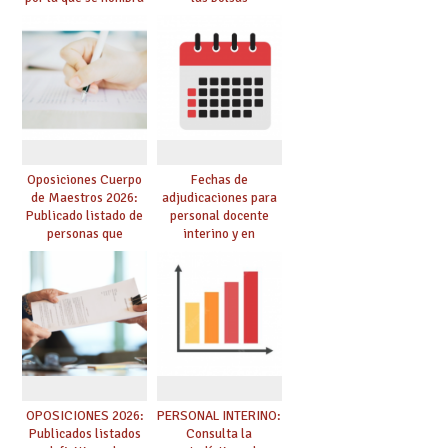
funcionarios/as en
provisionales de
prácticas, se regulan
Cuerpo de Maestros
dichas prácticas y se
de especialidades
convoca acto público
convocadas a
de adjudicación
oposición
Oposiciones Cuerpo
Fechas de
de Maestros 2026:
adjudicaciones para
Publicado listado de
personal docente
personas que
interino y en
adquieren nueva
prácticas: todo lo que
especialidad
debes saber
OPOSICIONES 2026:
PERSONAL INTERINO:
Publicados listados
Consulta la