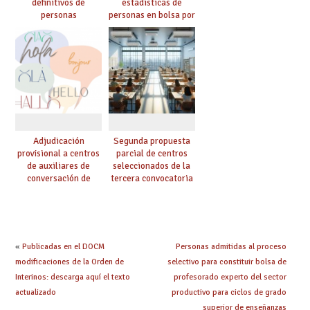
definitivos de
estadísticas de
personas
personas en bolsa por
seleccionadas. ¿Qué
cuerpo, especialidad
hacer ahora si he
y tipo de bolsa para
obtenido plaza?
el curso 26/27
Adjudicación
Segunda propuesta
provisional a centros
parcial de centros
de auxiliares de
seleccionados de la
conversación de
tercera convocatoria
inglés y francés
de ayudas del Plan de
climatización en
colegios
«
Publicadas en el DOCM
Personas admitidas al proceso
modificaciones de la Orden de
selectivo para constituir bolsa de
Interinos: descarga aquí el texto
profesorado experto del sector
actualizado
productivo para ciclos de grado
superior de enseñanzas