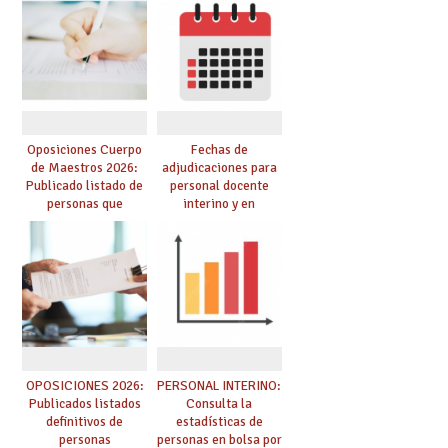
Cuerpo de Maestros
de manera
de especialidades
telemática, sin exigir
convocadas a
presencialidad en el
oposición
centro
Oposiciones Cuerpo
Fechas de
de Maestros 2026:
adjudicaciones para
Publicado listado de
personal docente
personas que
interino y en
adquieren nueva
prácticas: todo lo que
especialidad
debes saber
OPOSICIONES 2026:
PERSONAL INTERINO:
Publicados listados
Consulta la
definitivos de
estadísticas de
personas
personas en bolsa por