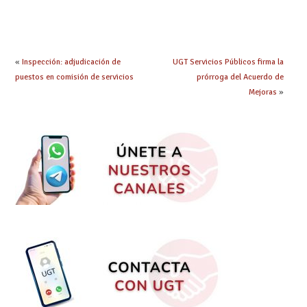
seleccionadas. ¿Qué
cuerpo, especialidad
hacer ahora si he
y tipo de bolsa para
obtenido plaza?
el curso 26/27
«
Inspección: adjudicación de
UGT Servicios Públicos firma la
puestos en comisión de servicios
prórroga del Acuerdo de
Mejoras
»