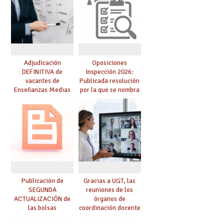
Adjudicación
Oposiciones
DEFINITIVA de
Inspección 2026:
vacantes de
Publicada resolución
Enseñanzas Medias
por la que se nombra
para el curso 26-27
funcionarios/as en
prácticas, se regulan
dichas prácticas y se
convoca acto público
de adjudicación
Publicación de
Gracias a UGT, las
SEGUNDA
reuniones de los
ACTUALIZACIÓN de
órganos de
las bolsas
coordinación docente
provisionales de
se pueden celebrar