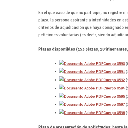
En el que caso de que no participe, no registre n
plaza, la persona aspirante a interinidades en es
criterios de adjudicación que haya consignado en
peticiones voluntarias (es decir, siendo adjudica
Plazas disponibles (153 plazas, 10 itinerante
Cuerpo 0590
(
Cuerpo 0591
(
Cuerpo 0592
(
Cuerpo 0594
(
Cuerpo 0595
(
Cuerpo 0597
(
Cuerpo 0598
(
Plazo de presentación de solicitudes: hasta la