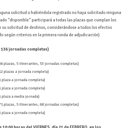
inguna solicitud o habiéndola registrado no haya solicitado ninguna
tado “disponible” participará a todas las plazas que cumplan los
 su solicitud de destinos, considerándose a todos los efectos
do según criterios en la primera ronda de adjudicación)
s, 136 jornadas completas)
66 plazas, 5 itinerantes, 53 jornadas completas)
12 plazas a jornada completa)
1 plaza a jornada completa)
1 plaza a jornada completa)
1 plaza a media jornada)
71 plazas, 5 itinerantes, 68 jornadas completas)
1 plaza a jornada completa)
s 10:00 horas del VIERNES, día 21 de FEBRERO, en los