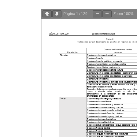
Página
1
/
129
Zoom
100%