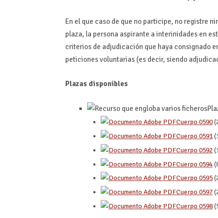
En el que caso de que no participe, no registre n
plaza, la persona aspirante a interinidades en es
criterios de adjudicación que haya consignado en
peticiones voluntarias (es decir, siendo adjudica
Plazas disponibles
Pla
Cuerpo 0590
(
Cuerpo 0591
(
Cuerpo 0592
(
Cuerpo 0594
(
Cuerpo 0595
(
Cuerpo 0597
(
Cuerpo 0598
(