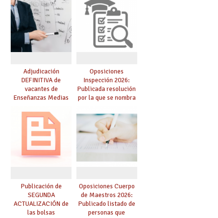
lingüística: publicada
resolución definitiva
Adjudicación
Oposiciones
DEFINITIVA de
Inspección 2026:
vacantes de
Publicada resolución
Enseñanzas Medias
por la que se nombra
para el curso 26-27
funcionarios/as en
prácticas, se regulan
dichas prácticas y se
convoca acto público
de adjudicación
Publicación de
Oposiciones Cuerpo
SEGUNDA
de Maestros 2026:
ACTUALIZACIÓN de
Publicado listado de
las bolsas
personas que