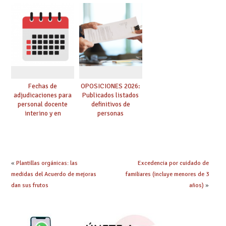
provisionales de
adquieren nueva
Cuerpo de Maestros
especialidad
de especialidades
convocadas a
oposición
Fechas de
OPOSICIONES 2026:
adjudicaciones para
Publicados listados
personal docente
definitivos de
interino y en
personas
prácticas: todo lo que
seleccionadas. ¿Qué
debes saber
hacer ahora si he
obtenido plaza?
«
Plantillas orgánicas: las
Excedencia por cuidado de
medidas del Acuerdo de mejoras
familiares (incluye menores de 3
dan sus frutos
años)
»