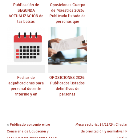
Publicación de
Oposiciones Cuerpo
SEGUNDA
de Maestros 2026:
ACTUALIZACIÓN de
Publicado listado de
las bolsas
personas que
provisionales de
adquieren nueva
Cuerpo de Maestros
especialidad
de especialidades
convocadas a
oposición
Fechas de
OPOSICIONES 2026:
adjudicaciones para
Publicados listados
personal docente
definitivos de
interino y en
personas
prácticas: todo lo que
seleccionadas. ¿Qué
debes saber
hacer ahora si he
obtenido plaza?
«
Publicado convenio entre
Mesa sectorial 14/11/24: Circular
Consejería de Educación y
de orientación y normativa FP