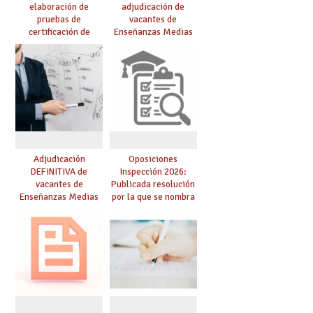
elaboración de
adjudicación de
pruebas de
vacantes de
certificación de
Enseñanzas Medias
competencia
para el curso 26/27
lingüística: publicada
resolución definitiva
Adjudicación
Oposiciones
DEFINITIVA de
Inspección 2026:
vacantes de
Publicada resolución
Enseñanzas Medias
por la que se nombra
para el curso 26-27
funcionarios/as en
prácticas, se regulan
dichas prácticas y se
convoca acto público
de adjudicación