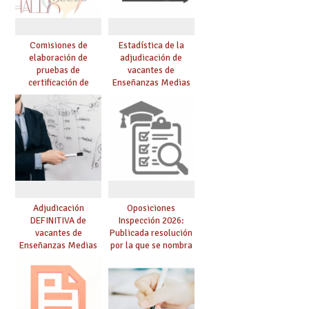
Comisiones de
Estadística de la
elaboración de
adjudicación de
pruebas de
vacantes de
certificación de
Enseñanzas Medias
competencia
para el curso 26/27
lingüística: publicada
resolución definitiva
Adjudicación
Oposiciones
DEFINITIVA de
Inspección 2026:
vacantes de
Publicada resolución
Enseñanzas Medias
por la que se nombra
para el curso 26-27
funcionarios/as en
prácticas, se regulan
dichas prácticas y se
convoca acto público
de adjudicación