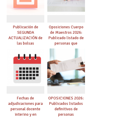
Publicación de
Oposiciones Cuerpo
SEGUNDA
de Maestros 2026:
ACTUALIZACIÓN de
Publicado listado de
las bolsas
personas que
provisionales de
adquieren nueva
Cuerpo de Maestros
especialidad
de especialidades
convocadas a
oposición
Fechas de
OPOSICIONES 2026:
adjudicaciones para
Publicados listados
personal docente
definitivos de
interino y en
personas
prácticas: todo lo que
seleccionadas. ¿Qué
debes saber
hacer ahora si he
obtenido plaza?