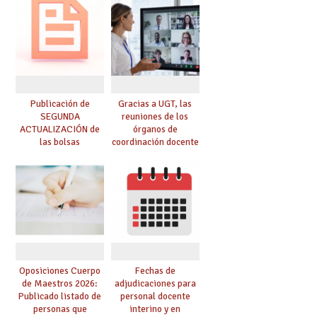
prácticas, se regulan
dichas prácticas y se
convoca acto público
de adjudicación
Publicación de
Gracias a UGT, las
SEGUNDA
reuniones de los
ACTUALIZACIÓN de
órganos de
las bolsas
coordinación docente
provisionales de
se pueden celebrar
Cuerpo de Maestros
de manera
de especialidades
telemática, sin exigir
convocadas a
presencialidad en el
oposición
centro
Oposiciones Cuerpo
Fechas de
de Maestros 2026:
adjudicaciones para
Publicado listado de
personal docente
personas que
interino y en