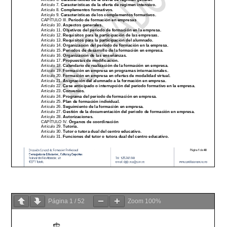
Página
1
/
52
Zoom
100%