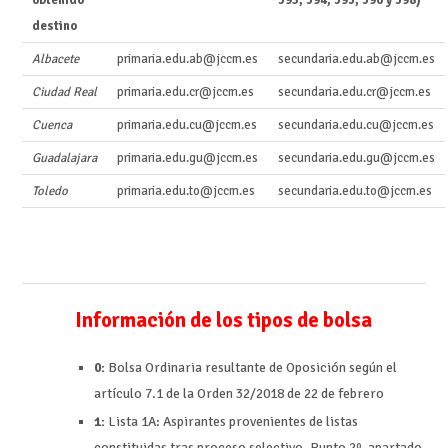
obtenido
593, 594, 595, 596 y 598)
destino
Albacete
primaria.edu.ab@jccm.es
secundaria.edu.ab@jccm.es
Ciudad Real
primaria.edu.cr@jccm.es
secundaria.edu.cr@jccm.es
Cuenca
primaria.edu.cu@jccm.es
secundaria.edu.cu@jccm.es
Guadalajara
primaria.edu.gu@jccm.es
secundaria.edu.gu@jccm.es
Toledo
primaria.edu.to@jccm.es
secundaria.edu.to@jccm.es
Información de los tipos de bolsa
0:
Bolsa Ordinaria resultante de Oposición según el
artículo 7.1 de la Orden 32/2018 de 22 de febrero
1:
Lista 1A: Aspirantes provenientes de listas
constituidas tras proceso selectivo. Punto 2º, apartado