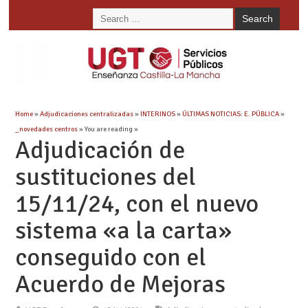
Home
»
Adjudicaciones centralizadas
»
INTERINOS
»
ÚLTIMAS NOTICIAS: E. PÚBLICA
»
_novedades centros
» You are reading »
Adjudicación de
sustituciones del
15/11/24, con el nuevo
sistema «a la carta»
conseguido con el
Acuerdo de Mejoras