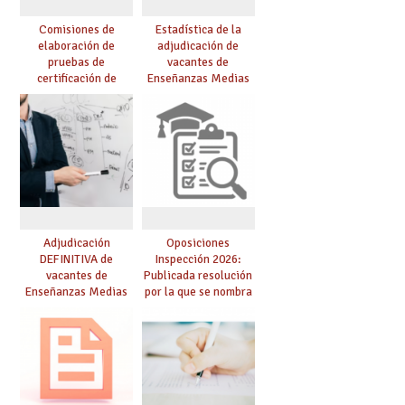
Comisiones de
Estadística de la
elaboración de
adjudicación de
pruebas de
vacantes de
certificación de
Enseñanzas Medias
competencia
para el curso 26/27
lingüística: publicada
resolución definitiva
Adjudicación
Oposiciones
DEFINITIVA de
Inspección 2026:
vacantes de
Publicada resolución
Enseñanzas Medias
por la que se nombra
para el curso 26-27
funcionarios/as en
prácticas, se regulan
dichas prácticas y se
convoca acto público
de adjudicación