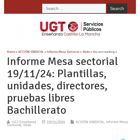
Home
»
ACCIÓN SINDICAL
»
Informe Mesa Sectorial
»
Slide
» You are reading »
Informe Mesa sectorial
19/11/24: Plantillas,
unidades, directores,
pruebas libres
Bachillerato
UGT Enseñanza
19/11/2024
ACCIÓN SINDICAL
,
Informe Mesa
Sectorial
,
Slide