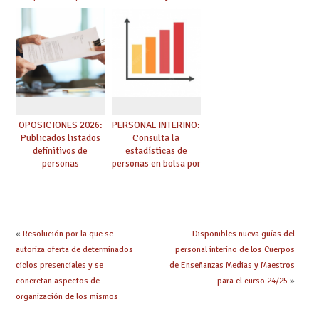
adquieren nueva
prácticas: todo lo que
especialidad
debes saber
OPOSICIONES 2026:
PERSONAL INTERINO:
Publicados listados
Consulta la
definitivos de
estadísticas de
personas
personas en bolsa por
seleccionadas. ¿Qué
cuerpo, especialidad
hacer ahora si he
y tipo de bolsa para
obtenido plaza?
el curso 26/27
«
Resolución por la que se
Disponibles nueva guías del
autoriza oferta de determinados
personal interino de los Cuerpos
ciclos presenciales y se
de Enseñanzas Medias y Maestros
concretan aspectos de
para el curso 24/25
»
organización de los mismos