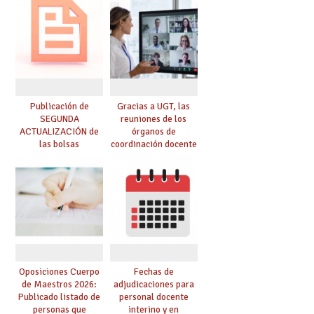
prácticas, se regulan
dichas prácticas y se
convoca acto público
de adjudicación
Publicación de
Gracias a UGT, las
SEGUNDA
reuniones de los
ACTUALIZACIÓN de
órganos de
las bolsas
coordinación docente
provisionales de
se pueden celebrar
Cuerpo de Maestros
de manera
de especialidades
telemática, sin exigir
convocadas a
presencialidad en el
oposición
centro
Oposiciones Cuerpo
Fechas de
de Maestros 2026:
adjudicaciones para
Publicado listado de
personal docente
personas que
interino y en