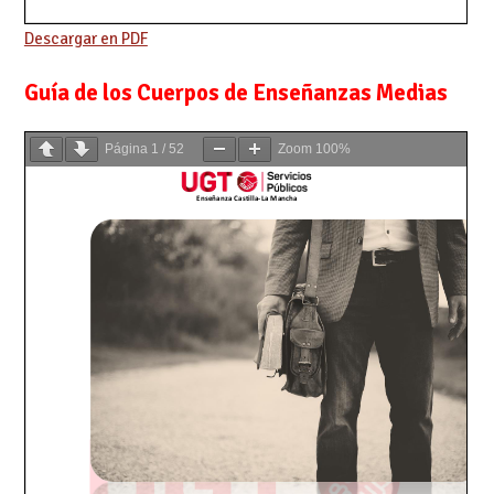
Descargar en PDF
Guía de los Cuerpos de Enseñanzas Medias
Página
1
/
52
Zoom
100%