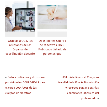
funcionarios/as en
provisionales de
prácticas, se regulan
Cuerpo de Maestros
dichas prácticas y se
de especialidades
convoca acto público
convocadas a
de adjudicación
oposición
Gracias a UGT, las
Oposiciones Cuerpo
reuniones de los
de Maestros 2026:
órganos de
Publicado listado de
coordinación docente
personas que
se pueden celebrar
adquieren nueva
de manera
especialidad
telemática, sin exigir
presencialidad en el
centro
«
Bolsas ordinarias y de reserva
UGT reivindica en el Congreso
provisionales CORREGIDAS para
Mundial de la IE más financiación
el curso 2024/2025 de los
y recursos para mejorar las
cuerpos de maestros
condiciones laborales del
profesorado
»