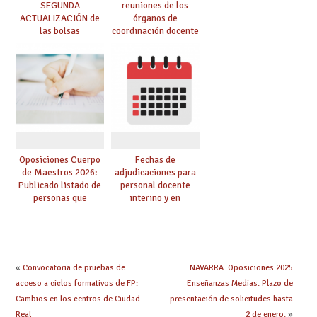
SEGUNDA
reuniones de los
ACTUALIZACIÓN de
órganos de
las bolsas
coordinación docente
provisionales de
se pueden celebrar
Cuerpo de Maestros
de manera
de especialidades
telemática, sin exigir
convocadas a
presencialidad en el
oposición
centro
Oposiciones Cuerpo
Fechas de
de Maestros 2026:
adjudicaciones para
Publicado listado de
personal docente
personas que
interino y en
adquieren nueva
prácticas: todo lo que
especialidad
debes saber
«
Convocatoria de pruebas de
NAVARRA: Oposiciones 2025
acceso a ciclos formativos de FP:
Enseñanzas Medias. Plazo de
Cambios en los centros de Ciudad
presentación de solicitudes hasta
Real
2 de enero.
»