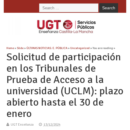
Home
»
Slide
»
ÚLTIMAS NOTICIAS: E. PÚBLICA
»
Uncategorized
» You are reading »
Solicitud de participación
en los Tribunales de
Prueba de Acceso a la
universidad (UCLM): plazo
abierto hasta el 30 de
enero
UGT Enseñanza
13/12/2024