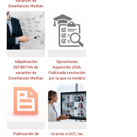
vacantes de
Enseñanzas Medias
para el curso 26/27
Adjudicación
Oposiciones
DEFINITIVA de
Inspección 2026:
vacantes de
Publicada resolución
Enseñanzas Medias
por la que se nombra
para el curso 26-27
funcionarios/as en
prácticas, se regulan
dichas prácticas y se
convoca acto público
de adjudicación
Publicación de
Gracias a UGT, las