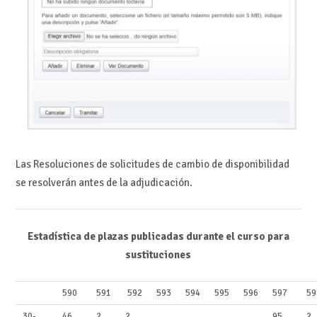
Las Resoluciones de solicitudes de cambio de disponibilidad
se resolverán antes de la adjudicación.
Estadística de plazas publicadas durante el curso para
sustituciones
590
591
592
593
594
595
596
597
59
30-
46
2
2
95
2