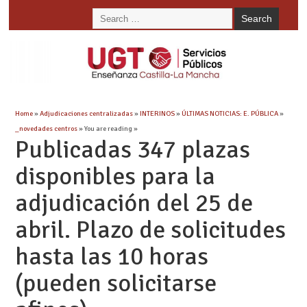
Home
»
Adjudicaciones centralizadas
»
INTERINOS
»
ÚLTIMAS NOTICIAS: E. PÚBLICA
»
_novedades centros
» You are reading »
Publicadas 347 plazas
disponibles para la
adjudicación del 25 de
abril. Plazo de solicitudes
hasta las 10 horas
(pueden solicitarse