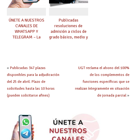
ÚNETE A NUESTROS
Publicadas
CANALES DE
resoluciones de
WHATSAPP Y
admisión a ciclos de
TELEGRAM – La
grado básico, medio y
mejor información al
superior de FP
instante
«
Publicadas 347 plazas
UGT reclama el abono del 100%
disponibles para la adjudicación
de los complementos de
del 25 de abril. Plazo de
funciones específicas que se
solicitudes hasta las 10 horas
realizan íntegramente en situación
(pueden solicitarse afines)
de jornada parcial
»