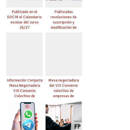
Publicado en el
Publicadas
DOCM el Calendario
resoluciones de
escolar del curso
suscripción y
26/27
modificación de
conciertos
Información Conjunta
Mesa negociadora
Mesa Negociadora
del VIII Convenio
VIII Convenio
colectivo de
Colectivo de
empresas de
Enseñanza
enseñanza privada
Concertada
sostenidas total o
parcialmente con
fondos públicos