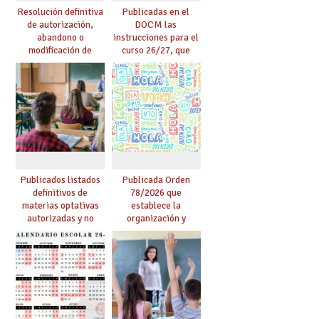
Resolución definitiva
Publicadas en el
de autorización,
DOCM las
abandono o
instrucciones para el
modificación de
curso 26/27, que
programas bilingües
incluyen, gracias al
o plurilingües. Se
Acuerdo firmado por
confirma el abandono
UGT, la recuperación
de un importante
de las 18 lectivas en
número de proyectos
EEMM y la reducción
en colegios.
de lectivas para
mayores de 55
Publicados listados
Publicada Orden
definitivos de
78/2026 que
materias optativas
establece la
autorizadas y no
organización y
autorizadas en ESO y
desarrollo de los
Bachillerato,
programas bilingües
definidas por los
y plurilingües
centros