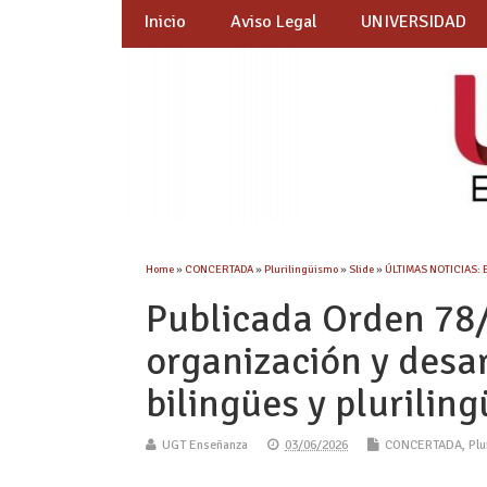
Inicio
Aviso Legal
UNIVERSIDAD
Home
»
CONCERTADA
»
Plurilingüismo
»
Slide
»
ÚLTIMAS NOTICIAS: 
Publicada Orden 78/
organización y desa
bilingües y plurilin
UGT Enseñanza
03/06/2026
CONCERTADA
,
Plu