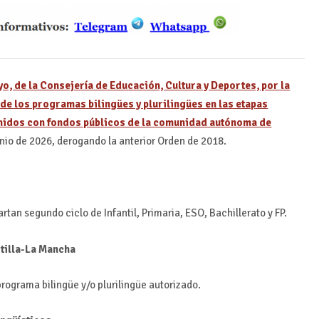
o, de la Consejería de Educación, Cultura y Deportes, por la
 de los programas bilingües y plurilingües en las etapas
enidos con fondos públicos de la comunidad autónoma de
junio de 2026, derogando la anterior Orden de 2018.
tan segundo ciclo de Infantil, Primaria, ESO, Bachillerato y FP.
stilla-La Mancha
programa bilingüe y/o plurilingüe autorizado.