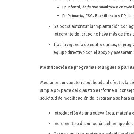
En Infantil, de forma simultánea en toda 
En Primaria, ESO, Bachillerato y FP, de 
Se podrá autorizar la implantación con a
integrante del grupo no haya más de tres 
Tras la vigencia de cuatro cursos, el prog
equipo directivo con el apoyo y asesorami
Modificación de programas bilingües o pluril
Mediante convocatoria publicada al efecto, la di
simple por parte del claustro e informe al consej
solicitud de modificación del programa se hará e
Introducción de una nueva área, materia 
Incremento o disminución del tiempo de ex
Cese de un área, materia o módulo profesi