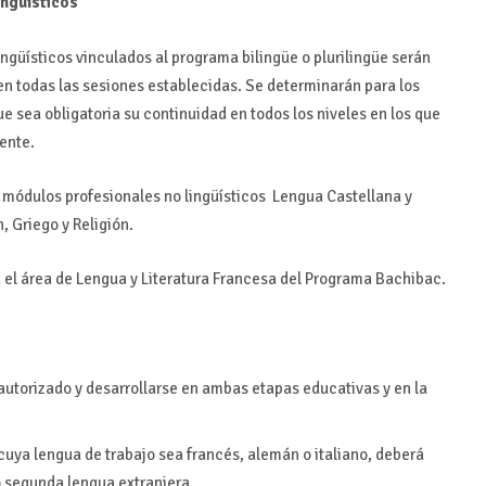
ingüísticos
ingüísticos vinculados al programa bilingüe o plurilingüe serán
en todas las sesiones establecidas. Se determinarán para los
ue sea obligatoria su continuidad en todos los niveles en los que
gente.
y módulos profesionales no lingüísticos Lengua Castellana y
n, Griego y Religión.
a el área de Lengua y Literatura Francesa del Programa Bachibac.
autorizado y desarrollarse en ambas etapas educativas y en la
uya lengua de trabajo sea francés, alemán o italiano, deberá
 segunda lengua extranjera.