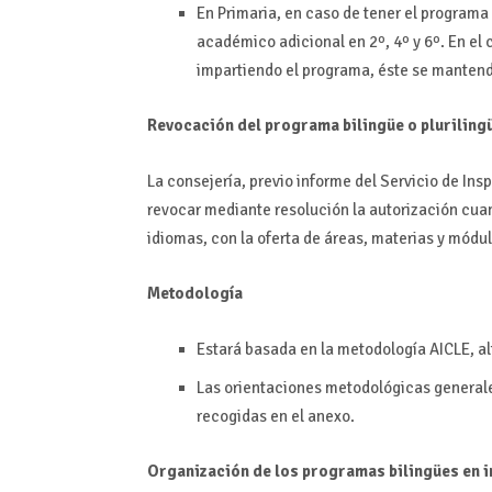
En Primaria, en caso de tener el programa
académico adicional en 2º, 4º y 6º. En el 
impartiendo el programa, éste se mantend
Revocación del programa bilingüe o pluriling
La consejería, previo informe del Servicio de In
revocar mediante resolución la autorización cua
idiomas, con la oferta de áreas, materias y mód
Metodología
Estará basada en la metodología AICLE, a
Las orientaciones metodológicas generale
recogidas en el anexo.
Organización de los programas bilingües en ing