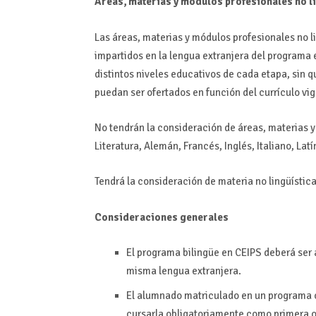
Áreas, materias y módulos profesionales no l
Las áreas, materias y módulos profesionales no l
impartidos en la lengua extranjera del programa 
distintos niveles educativos de cada etapa, sin q
puedan ser ofertados en función del currículo vi
No tendrán la consideración de áreas, materias 
Literatura, Alemán, Francés, Inglés, Italiano, Latí
Tendrá la consideración de materia no lingüístic
Consideraciones generales
El programa bilingüe en CEIPS deberá ser 
misma lengua extranjera.
El alumnado matriculado en un programa c
cursarla obligatoriamente como primera o