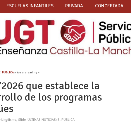
ESCUELAS INFANTILES
PRIVADA
CONCERTADA
E. PÚBLICA
» You are reading »
2026 que establece la
rrollo de los programas
gües
rilingüismo
,
Slide
,
ÚLTIMAS NOTICIAS: E. PÚBLICA