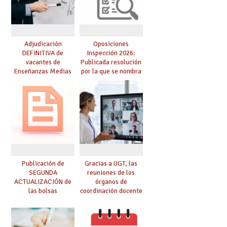
Adjudicación
Oposiciones
DEFINITIVA de
Inspección 2026:
vacantes de
Publicada resolución
Enseñanzas Medias
por la que se nombra
para el curso 26-27
funcionarios/as en
prácticas, se regulan
dichas prácticas y se
convoca acto público
de adjudicación
Publicación de
Gracias a UGT, las
SEGUNDA
reuniones de los
ACTUALIZACIÓN de
órganos de
las bolsas
coordinación docente
provisionales de
se pueden celebrar
Cuerpo de Maestros
de manera
de especialidades
telemática, sin exigir