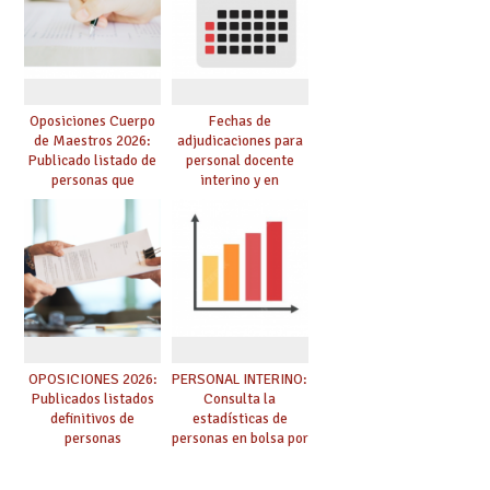
convocadas a
presencialidad en el
oposición
centro
Oposiciones Cuerpo
Fechas de
de Maestros 2026:
adjudicaciones para
Publicado listado de
personal docente
personas que
interino y en
adquieren nueva
prácticas: todo lo que
especialidad
debes saber
OPOSICIONES 2026:
PERSONAL INTERINO:
Publicados listados
Consulta la
definitivos de
estadísticas de
personas
personas en bolsa por
seleccionadas. ¿Qué
cuerpo, especialidad
hacer ahora si he
y tipo de bolsa para