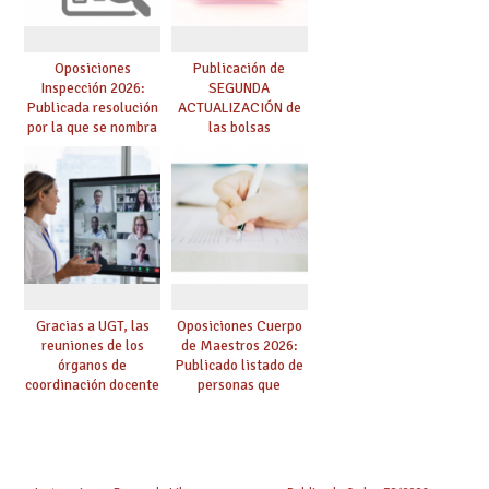
Oposiciones
Publicación de
Inspección 2026:
SEGUNDA
Publicada resolución
ACTUALIZACIÓN de
por la que se nombra
las bolsas
funcionarios/as en
provisionales de
prácticas, se regulan
Cuerpo de Maestros
dichas prácticas y se
de especialidades
convoca acto público
convocadas a
de adjudicación
oposición
Gracias a UGT, las
Oposiciones Cuerpo
reuniones de los
de Maestros 2026:
órganos de
Publicado listado de
coordinación docente
personas que
se pueden celebrar
adquieren nueva
de manera
especialidad
telemática, sin exigir
presencialidad en el
centro