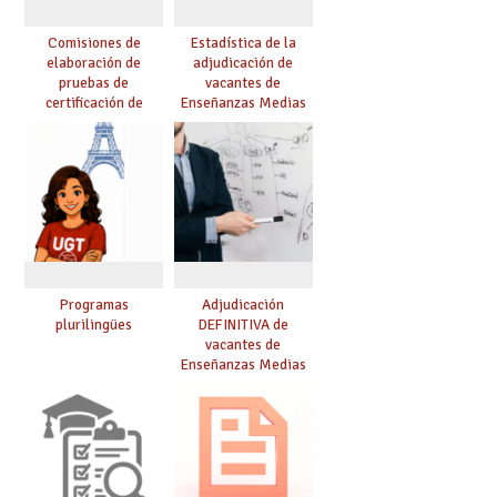
Comisiones de
Estadística de la
elaboración de
adjudicación de
pruebas de
vacantes de
certificación de
Enseñanzas Medias
competencia
para el curso 26/27
lingüística: publicada
resolución definitiva
Programas
Adjudicación
plurilingües
DEFINITIVA de
vacantes de
Enseñanzas Medias
para el curso 26-27