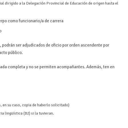
ial dirigido a la Delegación Provincial de Educación de origen hasta el
erpo como funcionario/a de carrera
o
 podrán ser adjudicados de oficio por orden ascendente por
 acto público.
ornada completa y no se permiten acompañantes. Además, ten en
o, en su caso, copia de haberlo solicitado)
 lingüística (B2) si la tuvieran.