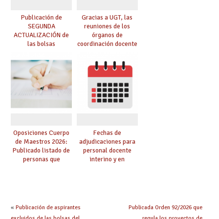
Publicación de
Gracias a UGT, las
SEGUNDA
reuniones de los
ACTUALIZACIÓN de
órganos de
las bolsas
coordinación docente
provisionales de
se pueden celebrar
Cuerpo de Maestros
de manera
de especialidades
telemática, sin exigir
convocadas a
presencialidad en el
oposición
centro
Oposiciones Cuerpo
Fechas de
de Maestros 2026:
adjudicaciones para
Publicado listado de
personal docente
personas que
interino y en
adquieren nueva
prácticas: todo lo que
especialidad
debes saber
«
Publicación de aspirantes
Publicada Orden 92/2026 que
excluidos de las bolsas del
regula los proyectos de