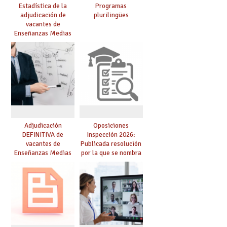
Estadística de la
Programas
adjudicación de
plurilingües
vacantes de
Enseñanzas Medias
para el curso 26/27
Adjudicación
Oposiciones
DEFINITIVA de
Inspección 2026:
vacantes de
Publicada resolución
Enseñanzas Medias
por la que se nombra
para el curso 26-27
funcionarios/as en
prácticas, se regulan
dichas prácticas y se
convoca acto público
de adjudicación