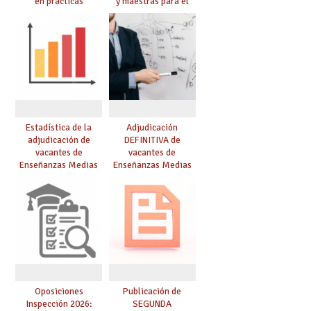
en prácticas
y maestras para el
curso 26-27
Estadística de la
Adjudicación
adjudicación de
DEFINITIVA de
vacantes de
vacantes de
Enseñanzas Medias
Enseñanzas Medias
para el curso 26/27
para el curso 26-27
Oposiciones
Publicación de
Inspección 2026:
SEGUNDA