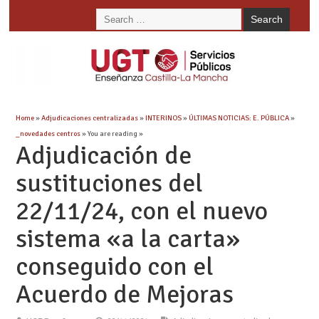
Home
»
Adjudicaciones centralizadas
»
INTERINOS
»
ÚLTIMAS NOTICIAS: E. PÚBLICA
»
_novedades centros
» You are reading »
Adjudicación de
sustituciones del
22/11/24, con el nuevo
sistema «a la carta»
conseguido con el
Acuerdo de Mejoras