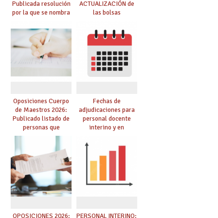
Publicada resolución
ACTUALIZACIÓN de
por la que se nombra
las bolsas
funcionarios/as en
provisionales de
prácticas, se regulan
Cuerpo de Maestros
dichas prácticas y se
de especialidades
convoca acto público
convocadas a
de adjudicación
oposición
Oposiciones Cuerpo
Fechas de
de Maestros 2026:
adjudicaciones para
Publicado listado de
personal docente
personas que
interino y en
adquieren nueva
prácticas: todo lo que
especialidad
debes saber
OPOSICIONES 2026:
PERSONAL INTERINO: