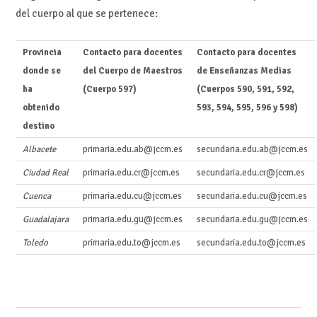
del cuerpo al que se pertenece:
Provincia
Contacto para docentes
Contacto para docentes
donde se
del Cuerpo de Maestros
de Enseñanzas Medias
ha
(Cuerpo 597)
(Cuerpos 590, 591, 592,
obtenido
593, 594, 595, 596 y 598)
destino
Albacete
primaria.edu.ab@jccm.es
secundaria.edu.ab@jccm.es
Ciudad Real
primaria.edu.cr@jccm.es
secundaria.edu.cr@jccm.es
Cuenca
primaria.edu.cu@jccm.es
secundaria.edu.cu@jccm.es
Guadalajara
primaria.edu.gu@jccm.es
secundaria.edu.gu@jccm.es
Toledo
primaria.edu.to@jccm.es
secundaria.edu.to@jccm.es