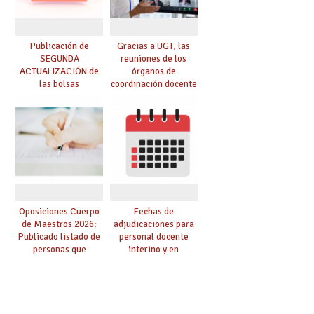
Publicación de
Gracias a UGT, las
SEGUNDA
reuniones de los
ACTUALIZACIÓN de
órganos de
las bolsas
coordinación docente
provisionales de
se pueden celebrar
Cuerpo de Maestros
de manera
de especialidades
telemática, sin exigir
convocadas a
presencialidad en el
oposición
centro
Oposiciones Cuerpo
Fechas de
de Maestros 2026:
adjudicaciones para
Publicado listado de
personal docente
personas que
interino y en
adquieren nueva
prácticas: todo lo que
especialidad
debes saber