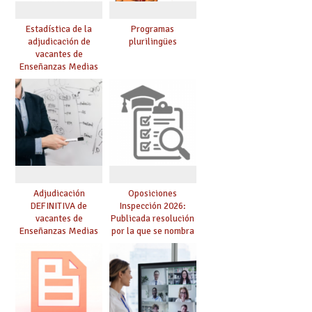
Estadística de la
Programas
adjudicación de
plurilingües
vacantes de
Enseñanzas Medias
para el curso 26/27
Adjudicación
Oposiciones
DEFINITIVA de
Inspección 2026:
vacantes de
Publicada resolución
Enseñanzas Medias
por la que se nombra
para el curso 26-27
funcionarios/as en
prácticas, se regulan
dichas prácticas y se
convoca acto público
de adjudicación