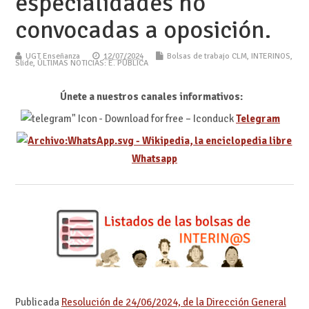
especialidades no
convocadas a oposición.
UGT Enseñanza
12/07/2024
Bolsas de trabajo CLM
,
INTERINOS
,
Slide
,
ÚLTIMAS NOTICIAS: E. PÚBLICA
Únete a nuestros canales informativos:
Telegram
Whatsapp
Publicada
Resolución de 24/06/2024, de la Dirección General