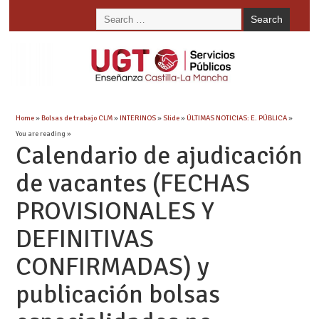
Home
»
Bolsas de trabajo CLM
»
INTERINOS
»
Slide
»
ÚLTIMAS NOTICIAS: E. PÚBLICA
»
You are reading »
Calendario de ajudicación
de vacantes (FECHAS
PROVISIONALES Y
DEFINITIVAS
CONFIRMADAS) y
publicación bolsas