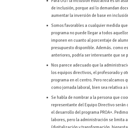
Para UGT la inclusión educativa es un as
de inclusión, porque así lo demandan doce
aumentar la inversión de base en inclusi
Somos favorables a cualquier medida que 
programa no puede llegar a todos aquellos
imponen en cuanto al porcentaje de alum
presupuesto disponible. Además. como es
anteriores, podría ser interesante que se 
Nos parece adecuado que la administració
los equipos directivos, el profesorado y 
programa en el centro. Pero recalcamos q
como jornada laboral, bien sea relativa a i
Se habla de nombrar a la persona que coor
representante del Equipo Directivo serán
el desarrollo del programa PROA+. Pedimo
labores, pero la administración se limita a
(digitalización y transformación, bienestar