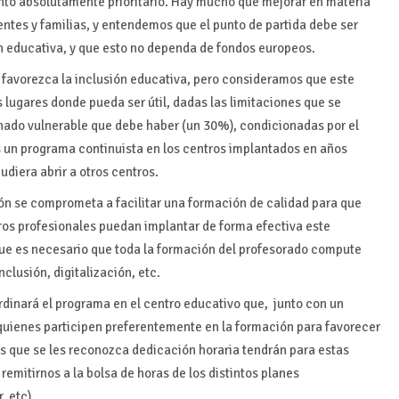
unto absolutamente prioritario. Hay mucho que mejorar en materia
ntes y familias, y entendemos que el punto de partida debe ser
ón educativa, y que esto no dependa de fondos europeos.
favorezca la inclusión educativa, pero consideramos que este
 lugares donde pueda ser útil, dadas las limitaciones que se
nado vulnerable que debe haber (un 30%), condicionadas por el
 un programa continuista en los centros implantados en años
pudiera abrir a otros centros.
n se comprometa a facilitar una formación de calidad para que
otros profesionales puedan implantar de forma efectiva este
ue es necesario que toda la formación del profesorado compute
nclusión, digitalización, etc.
dinará el programa en el centro educativo que, junto con un
 quienes participen preferentemente en la formación para favorecer
s que se les reconozca dedicación horaria tendrán para estas
 remitirnos a la bolsa de horas de los distintos planes
, etc)