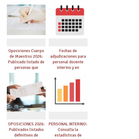
prácticas, se regulan
Cuerpo de Maestros
dichas prácticas y se
de especialidades
convoca acto público
convocadas a
de adjudicación
oposición
Oposiciones Cuerpo
Fechas de
de Maestros 2026:
adjudicaciones para
Publicado listado de
personal docente
personas que
interino y en
adquieren nueva
prácticas: todo lo que
especialidad
debes saber
OPOSICIONES 2026:
PERSONAL INTERINO:
Publicados listados
Consulta la
definitivos de
estadísticas de