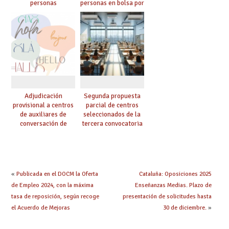
personas
personas en bolsa por
seleccionadas. ¿Qué
cuerpo, especialidad
hacer ahora si he
y tipo de bolsa para
obtenido plaza?
el curso 26/27
Adjudicación
Segunda propuesta
provisional a centros
parcial de centros
de auxiliares de
seleccionados de la
conversación de
tercera convocatoria
inglés y francés
de ayudas del Plan de
climatización en
colegios
«
Publicada en el DOCM la Oferta
Cataluña: Oposiciones 2025
de Empleo 2024, con la máxima
Enseñanzas Medias. Plazo de
tasa de reposición, según recoge
presentación de solicitudes hasta
el Acuerdo de Mejoras
30 de diciembre.
»