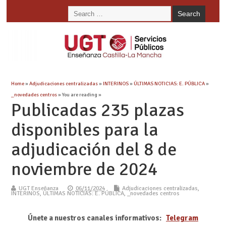
Home
»
Adjudicaciones centralizadas
»
INTERINOS
»
ÚLTIMAS NOTICIAS: E. PÚBLICA
»
_novedades centros
» You are reading »
Publicadas 235 plazas
disponibles para la
adjudicación del 8 de
noviembre de 2024
UGT Enseñanza
06/11/2024
Adjudicaciones centralizadas
,
INTERINOS
,
ÚLTIMAS NOTICIAS: E. PÚBLICA
,
_novedades centros
Únete a nuestros canales informativos:
Telegram