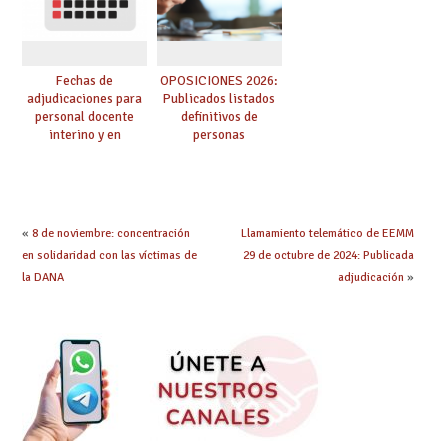
Fechas de
OPOSICIONES 2026:
adjudicaciones para
Publicados listados
personal docente
definitivos de
interino y en
personas
prácticas: todo lo que
seleccionadas. ¿Qué
debes saber
hacer ahora si he
obtenido plaza?
«
8 de noviembre: concentración
Llamamiento telemático de EEMM
en solidaridad con las víctimas de
29 de octubre de 2024: Publicada
la DANA
adjudicación
»