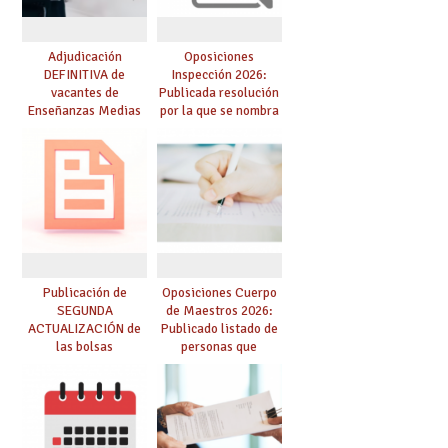
Adjudicación
Oposiciones
DEFINITIVA de
Inspección 2026:
vacantes de
Publicada resolución
Enseñanzas Medias
por la que se nombra
para el curso 26-27
funcionarios/as en
prácticas, se regulan
dichas prácticas y se
convoca acto público
de adjudicación
Publicación de
Oposiciones Cuerpo
SEGUNDA
de Maestros 2026:
ACTUALIZACIÓN de
Publicado listado de
las bolsas
personas que
provisionales de
adquieren nueva
Cuerpo de Maestros
especialidad
de especialidades
convocadas a
oposición