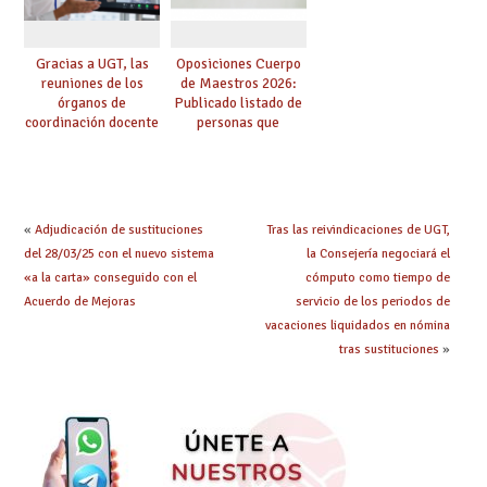
Gracias a UGT, las
Oposiciones Cuerpo
reuniones de los
de Maestros 2026:
órganos de
Publicado listado de
coordinación docente
personas que
se pueden celebrar
adquieren nueva
de manera
especialidad
telemática, sin exigir
presencialidad en el
centro
«
Adjudicación de sustituciones
Tras las reivindicaciones de UGT,
del 28/03/25 con el nuevo sistema
la Consejería negociará el
«a la carta» conseguido con el
cómputo como tiempo de
Acuerdo de Mejoras
servicio de los periodos de
vacaciones liquidados en nómina
tras sustituciones
»