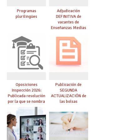
Programas
Adjudicación
plurilingües
DEFINITIVA de
vacantes de
Enseñanzas Medias
para el curso 26-27
Oposiciones
Publicación de
Inspección 2026:
SEGUNDA
Publicada resolución
ACTUALIZACIÓN de
por la que se nombra
las bolsas
funcionarios/as en
provisionales de
prácticas, se regulan
Cuerpo de Maestros
dichas prácticas y se
de especialidades
convoca acto público
convocadas a
de adjudicación
oposición