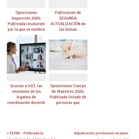
Oposiciones
Publicación de
Inspección 2026:
SEGUNDA
Publicada resolución
ACTUALIZACIÓN de
por la que se nombra
las bolsas
funcionarios/as en
provisionales de
prácticas, se regulan
Cuerpo de Maestros
dichas prácticas y se
de especialidades
convoca acto público
convocadas a
de adjudicación
oposición
Gracias a UGT, las
Oposiciones Cuerpo
reuniones de los
de Maestros 2026:
órganos de
Publicado listado de
coordinación docente
personas que
se pueden celebrar
adquieren nueva
de manera
especialidad
telemática, sin exigir
presencialidad en el
centro
«
EEMM – Publicada la
Adjudicación provisional vacantes