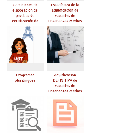
Comisiones de
Estadística de la
elaboración de
adjudicación de
pruebas de
vacantes de
certificación de
Enseñanzas Medias
competencia
para el curso 26/27
lingüística: publicada
resolución definitiva
Programas
Adjudicación
plurilingües
DEFINITIVA de
vacantes de
Enseñanzas Medias
para el curso 26-27