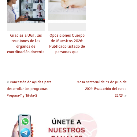
convoca acto público
convocadas a
de adjudicación
oposición
Gracias a UGT, las
Oposiciones Cuerpo
reuniones de los
de Maestros 2026:
órganos de
Publicado listado de
coordinación docente
personas que
se pueden celebrar
adquieren nueva
de manera
especialidad
telemática, sin exigir
presencialidad en el
centro
«
Concesión de ayudas para
Mesa sectorial de 31 de julio de
desarrollar los programas
2024: Evaluación del curso
Prepara-T y Titula-S
23/24
»