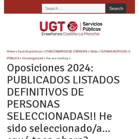
Home
»
Fase de prácticas
»
FUNCIONARIOS DE CARRERA
»
Slide
»
ÚLTIMAS NOTICIAS: E.
PÚBLICA
»
Uncategorized
» You are reading »
Oposiciones 2024:
PUBLICADOS LISTADOS
DEFINITIVOS DE
PERSONAS
SELECCIONADAS!! He
sido seleccionado/a…