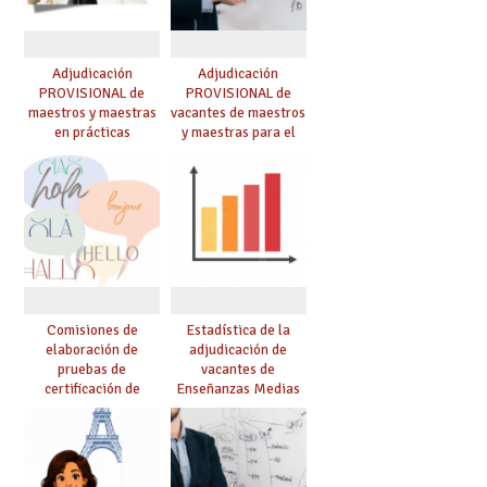
Adjudicación
Adjudicación
PROVISIONAL de
PROVISIONAL de
maestros y maestras
vacantes de maestros
en prácticas
y maestras para el
curso 26-27
Comisiones de
Estadística de la
elaboración de
adjudicación de
pruebas de
vacantes de
certificación de
Enseñanzas Medias
competencia
para el curso 26/27
lingüística: publicada
resolución definitiva