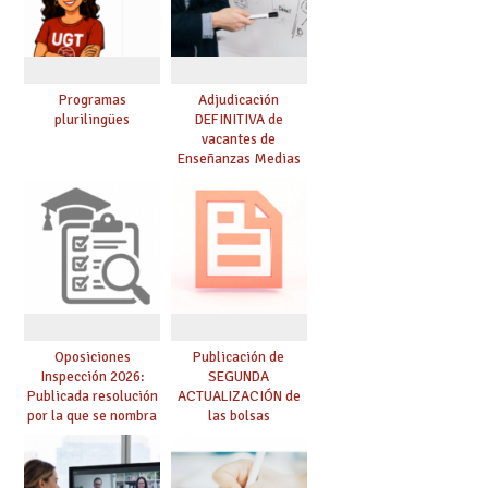
Programas
Adjudicación
plurilingües
DEFINITIVA de
vacantes de
Enseñanzas Medias
para el curso 26-27
Oposiciones
Publicación de
Inspección 2026:
SEGUNDA
Publicada resolución
ACTUALIZACIÓN de
por la que se nombra
las bolsas
funcionarios/as en
provisionales de
prácticas, se regulan
Cuerpo de Maestros
dichas prácticas y se
de especialidades