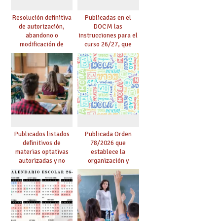
Resolución definitiva
Publicadas en el
de autorización,
DOCM las
abandono o
instrucciones para el
modificación de
curso 26/27, que
programas bilingües
incluyen, gracias al
o plurilingües. Se
Acuerdo firmado por
confirma el abandono
UGT, la recuperación
de un importante
de las 18 lectivas en
número de proyectos
EEMM y la reducción
en colegios.
de lectivas para
mayores de 55
Publicados listados
Publicada Orden
definitivos de
78/2026 que
materias optativas
establece la
autorizadas y no
organización y
autorizadas en ESO y
desarrollo de los
Bachillerato,
programas bilingües
definidas por los
y plurilingües
centros