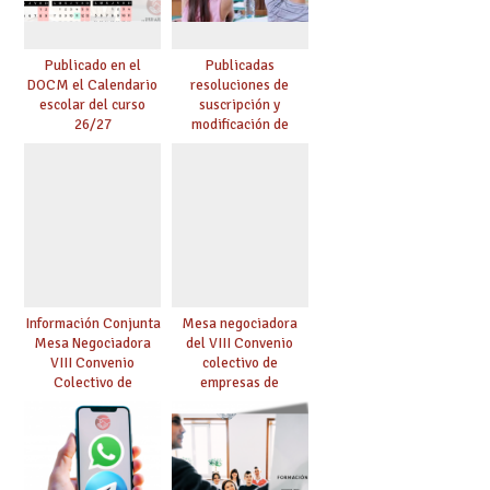
Publicado en el
Publicadas
DOCM el Calendario
resoluciones de
escolar del curso
suscripción y
26/27
modificación de
conciertos
Información Conjunta
Mesa negociadora
Mesa Negociadora
del VIII Convenio
VIII Convenio
colectivo de
Colectivo de
empresas de
Enseñanza
enseñanza privada
Concertada
sostenidas total o
parcialmente con
fondos públicos