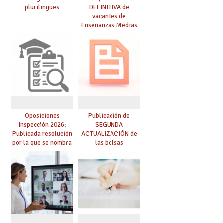
plurilingües
DEFINITIVA de
vacantes de
Enseñanzas Medias
para el curso 26-27
Oposiciones
Publicación de
Inspección 2026:
SEGUNDA
Publicada resolución
ACTUALIZACIÓN de
por la que se nombra
las bolsas
funcionarios/as en
provisionales de
prácticas, se regulan
Cuerpo de Maestros
dichas prácticas y se
de especialidades
convoca acto público
convocadas a
de adjudicación
oposición