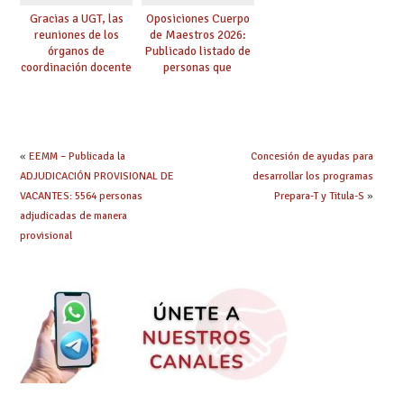
Gracias a UGT, las
Oposiciones Cuerpo
reuniones de los
de Maestros 2026:
órganos de
Publicado listado de
coordinación docente
personas que
se pueden celebrar
adquieren nueva
de manera
especialidad
telemática, sin exigir
presencialidad en el
centro
«
EEMM – Publicada la
Concesión de ayudas para
ADJUDICACIÓN PROVISIONAL DE
desarrollar los programas
VACANTES: 5564 personas
Prepara-T y Titula-S
»
adjudicadas de manera
provisional