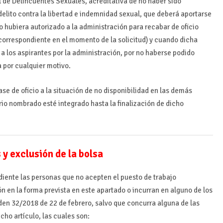
l de Delincuentes Sexuales, acreditativa de no haber sido
elito contra la libertad e indemnidad sexual, que deberá aportarse
no hubiera autorizado a la administración para recabar de oficio
correspondiente en el momento de la solicitud) y cuando dicha
a los aspirantes por la administración, por no haberse podido
a por cualquier motivo.
se de oficio a la situación de no disponibilidad en las demás
rio nombrado esté integrado hasta la finalización de dicho
y exclusión de la bolsa
diente las personas que no acepten el puesto de trabajo
n en la forma prevista en este apartado o incurran en alguno de los
rden 32/2018 de 22 de febrero, salvo que concurra alguna de las
cho artículo, las cuales son: