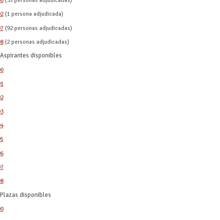
92
(1 persona adjudicada)
97
(92 personas adjudicadas)
98
(2 personas adjudicadas)
Aspirantes disponibles
90
91
92
93
94
95
96
97
98
Plazas disponibles
90