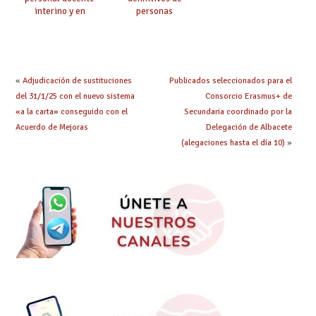
interino y en
personas
prácticas: todo lo que
seleccionadas. ¿Qué
debes saber
hacer ahora si he
obtenido plaza?
«
Adjudicación de sustituciones
Publicados seleccionados para el
del 31/1/25 con el nuevo sistema
Consorcio Erasmus+ de
«a la carta» conseguido con el
Secundaria coordinado por la
Acuerdo de Mejoras
Delegación de Albacete
(alegaciones hasta el día 10)
»