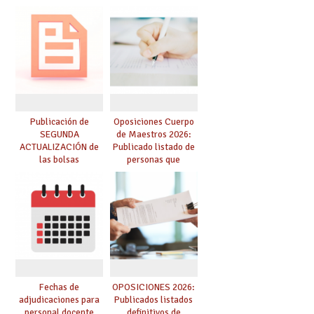
para el curso 26-27
funcionarios/as en
prácticas, se regulan
dichas prácticas y se
convoca acto público
de adjudicación
Publicación de
Oposiciones Cuerpo
SEGUNDA
de Maestros 2026:
ACTUALIZACIÓN de
Publicado listado de
las bolsas
personas que
provisionales de
adquieren nueva
Cuerpo de Maestros
especialidad
de especialidades
convocadas a
oposición
Fechas de
OPOSICIONES 2026:
adjudicaciones para
Publicados listados
personal docente
definitivos de