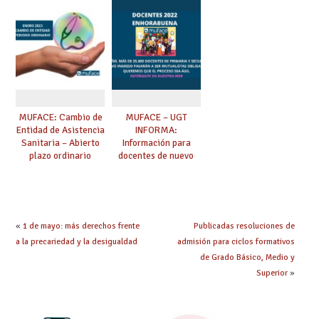
MUFACE en situación
(Clases Pasivas)
de baja que exceda
de 90 días: el
mutualista deja de
cobrar complementos
en nómina y ha de
solicitarse subsidio a
MUFACE.
MUFACE: Cambio de
MUFACE – UGT
Entidad de Asistencia
INFORMA:
Sanitaria – Abierto
Información para
plazo ordinario
docentes de nuevo
durante el mes de
ingreso
enero, único periodo
(funcionarios/as en
ordinario disponible
prácticas)
tras eliminarse la
posibilidad durante
«
1 de mayo: más derechos frente
Publicadas resoluciones de
el mes de junio.
a la precariedad y la desigualdad
admisión para ciclos formativos
de Grado Básico, Medio y
Superior
»