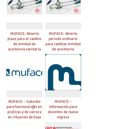
MUFACE: Abierto
MUFACE: Abierto
plazo para el cambio
periodo ordinario
de entidad de
para cambiar entidad
asistencia sanitaria
de asistencia
durante el mes de
sanitaria
junio
MUFACE – Subsidio
MUFACE –
para funcionari@s en
Información para
práticas y de carrera
docentes de nuevo
en situación de baja
ingreso
que exceda de 90 días