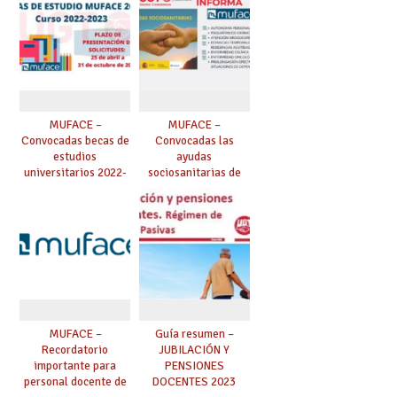
MUFACE –
MUFACE –
Convocadas becas de
Convocadas las
estudios
ayudas
universitarios 2022-
sociosanitarias de
2023 para
MUFACE para 2023
mutualistas.
(enfermos
oncológicos,
celíacos,
psiquiátricos,
personas
drogodependientes,
estancias temporales
en residencias
asistidas, personas
MUFACE –
Guía resumen –
en situación de
Recordatorio
JUBILACIÓN Y
dependencia, ayudas
importante para
PENSIONES
para facilitar la
personal docente de
DOCENTES 2023
autonomía personal)