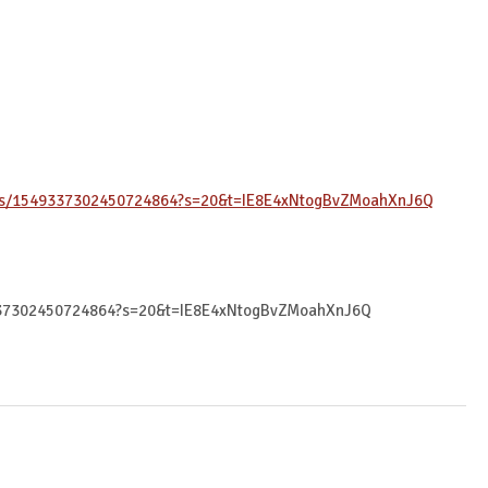
tatus/1549337302450724864?s=20&t=IE8E4xNtogBvZMoahXnJ6Q
49337302450724864?s=20&t=IE8E4xNtogBvZMoahXnJ6Q