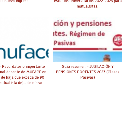
de nuevo ingreso
estudios universitarios 2022-2023 para
mutualistas.
 Recordatorio importante
Guía resumen – JUBILACIÓN Y
onal docente de MUFACE en
PENSIONES DOCENTES 2023 (Clases
 de baja que exceda de 90
Pasivas)
 mutualista deja de cobrar
entos en nómina y ha de
arse subsidio a MUFACE.