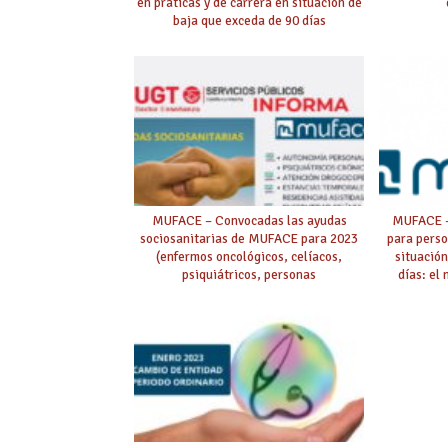
en práticas y de carrera en situación de
baja que exceda de 90 días
MUFACE – Convocadas las ayudas
MUFACE –
sociosanitarias de MUFACE para 2023
para pers
(enfermos oncológicos, celíacos,
situación
psiquiátricos, personas
días: el
drogodependientes, estancias
complem
temporales en residencias asistidas,
solicit
personas en situación de dependencia,
ayudas para facilitar la autonomía
personal)