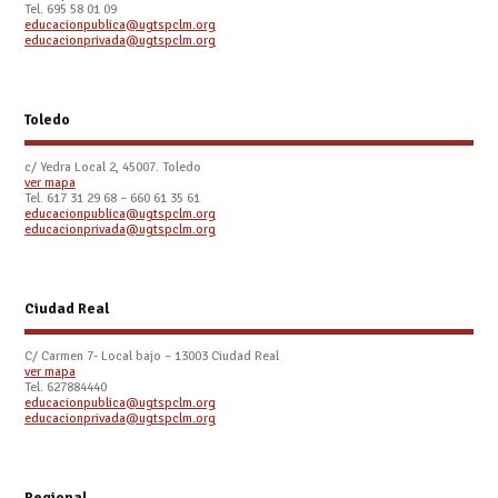
Tel. 695 58 01 09
educacionpublica@ugtspclm.org
educacionprivada@ugtspclm.org
Toledo
c/ Yedra Local 2, 45007. Toledo
ver mapa
Tel.
617 31 29 68 – 660 61 35 61
educacionpublica@ugtspclm.org
educacionprivada@ugtspclm.org
Ciudad Real
C/ Carmen 7- Local bajo – 13003 Ciudad Real
ver mapa
Tel. 627884440
educacionpublica@ugtspclm.org
educacionprivada@ugtspclm.org
Regional