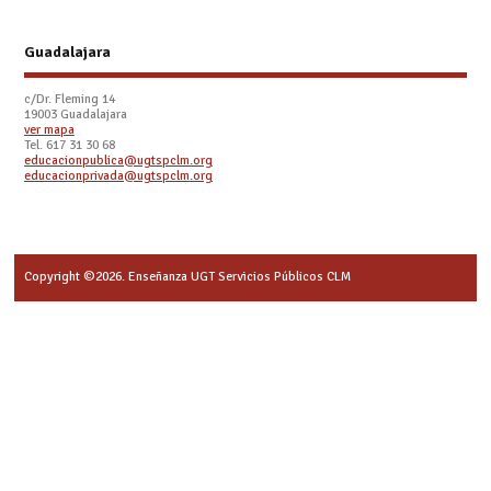
Guadalajara
c/Dr. Fleming 14
19003 Guadalajara
ver mapa
Tel. 617 31 30 68
educacionpublica@ugtspclm.org
educacionprivada@ugtspclm.org
Copyright ©2026. Enseñanza UGT Servicios Públicos CLM