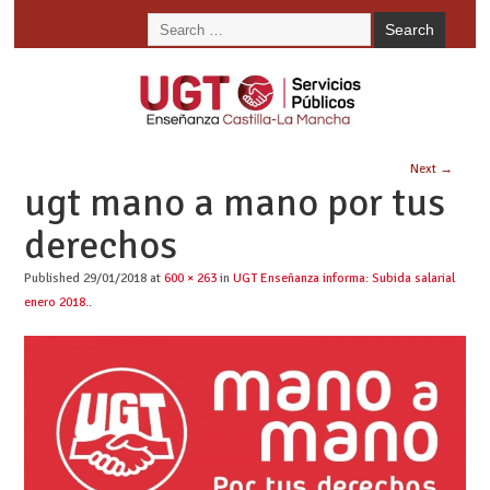
Next →
ugt mano a mano por tus
derechos
Published
29/01/2018
at
600 × 263
in
UGT Enseñanza informa: Subida salarial
enero 2018.
.