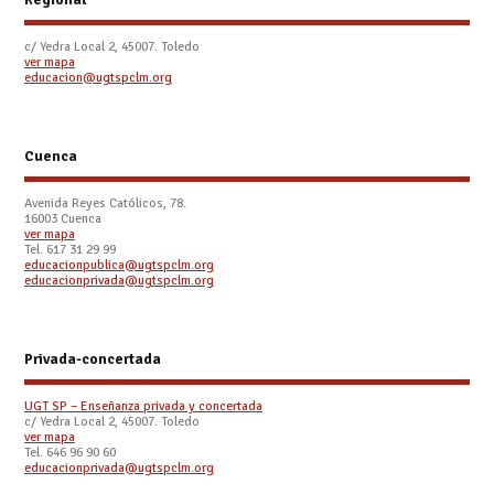
c/ Yedra Local 2, 45007. Toledo
ver mapa
educacion@ugtspclm.org
Cuenca
Avenida Reyes Católicos, 78.
16003 Cuenca
ver mapa
Tel. 617 31 29 99
educacionpublica@ugtspclm.org
educacionprivada@ugtspclm.org
Privada-concertada
UGT SP – Enseñanza privada y concertada
c/ Yedra Local 2, 45007. Toledo
ver mapa
Tel. 646 96 90 60
educacionprivada@ugtspclm.org