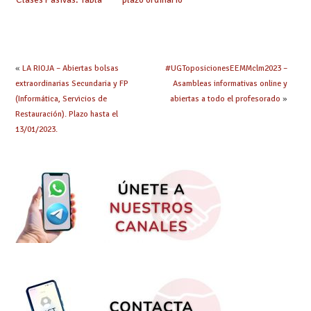
autonomía personal)
de haberes
durante el mes de
reguladores Clases
enero, único periodo
Pasivas 2023.
ordinario disponible
tras eliminarse la
posibilidad durante
«
LA RIOJA – Abiertas bolsas
#UGToposicionesEEMMclm2023 –
el mes de junio.
extraordinarias Secundaria y FP
Asambleas informativas online y
(Informática, Servicios de
abiertas a todo el profesorado
»
Restauración). Plazo hasta el
13/01/2023.