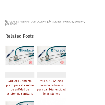
CLASES PASIVAS
,
JUBILACIÓN
,
jubilaciones
,
MUFACE
,
pensión
,
pensiones
Related Posts
MUFACE: Abierto
MUFACE: Abierto
plazo para el cambio
periodo ordinario
de entidad de
para cambiar entidad
asistencia sanitaria
de asistencia
durante el mes de
sanitaria
junio