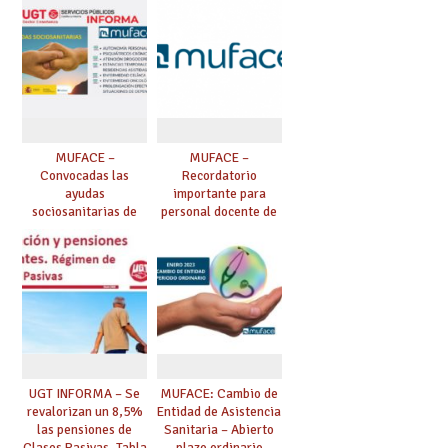
mutualistas.
MUFACE –
MUFACE –
Convocadas las
Recordatorio
ayudas
importante para
sociosanitarias de
personal docente de
MUFACE para 2023
MUFACE en situación
(enfermos
de baja que exceda
oncológicos,
de 90 días: el
celíacos,
mutualista deja de
psiquiátricos,
cobrar complementos
personas
en nómina y ha de
drogodependientes,
solicitarse subsidio a
estancias temporales
MUFACE.
en residencias
asistidas, personas
UGT INFORMA – Se
MUFACE: Cambio de
en situación de
revalorizan un 8,5%
Entidad de Asistencia
dependencia, ayudas
las pensiones de
Sanitaria – Abierto
para facilitar la
Clases Pasivas. Tabla
plazo ordinario