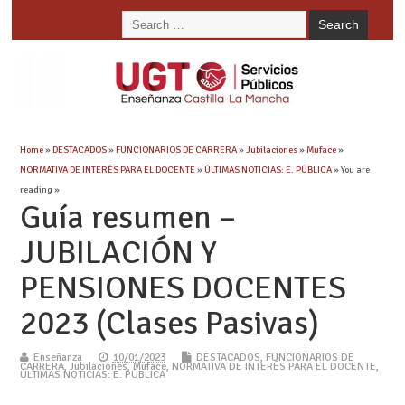
Home
»
DESTACADOS
»
FUNCIONARIOS DE CARRERA
»
Jubilaciones
»
Muface
»
NORMATIVA DE INTERÉS PARA EL DOCENTE
»
ÚLTIMAS NOTICIAS: E. PÚBLICA
» You are
reading »
Guía resumen –
JUBILACIÓN Y
PENSIONES DOCENTES
2023 (Clases Pasivas)
Enseñanza
10/01/2023
DESTACADOS
,
FUNCIONARIOS DE
CARRERA
,
Jubilaciones
,
Muface
,
NORMATIVA DE INTERÉS PARA EL DOCENTE
,
ÚLTIMAS NOTICIAS: E. PÚBLICA