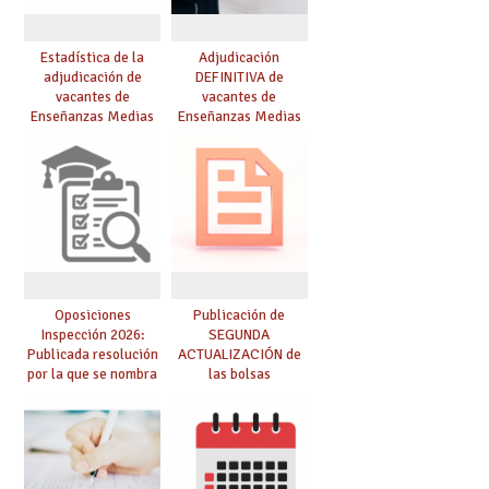
Estadística de la
Adjudicación
adjudicación de
DEFINITIVA de
vacantes de
vacantes de
Enseñanzas Medias
Enseñanzas Medias
para el curso 26/27
para el curso 26-27
Oposiciones
Publicación de
Inspección 2026:
SEGUNDA
Publicada resolución
ACTUALIZACIÓN de
por la que se nombra
las bolsas
funcionarios/as en
provisionales de
prácticas, se regulan
Cuerpo de Maestros
dichas prácticas y se
de especialidades
convoca acto público
convocadas a
de adjudicación
oposición