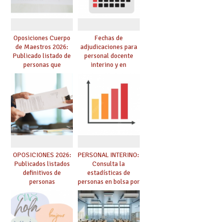
Oposiciones Cuerpo
Fechas de
de Maestros 2026:
adjudicaciones para
Publicado listado de
personal docente
personas que
interino y en
adquieren nueva
prácticas: todo lo que
especialidad
debes saber
OPOSICIONES 2026:
PERSONAL INTERINO:
Publicados listados
Consulta la
definitivos de
estadísticas de
personas
personas en bolsa por
seleccionadas. ¿Qué
cuerpo, especialidad
hacer ahora si he
y tipo de bolsa para
obtenido plaza?
el curso 26/27