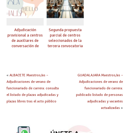
Adjudicación
Segunda propuesta
provisional a centros
parcial de centros
de auxiliares de
seleccionados de la
conversación de
tercera convocatoria
inglés y francés
de ayudas del Plan de
climatización en
colegios
«
ALBACETE Maestros/as –
GUADALAJARA Maestros/as –
Adjudicaciones de verano de
Adjudicaciones de verano de
funcionariado de carrera: consulta
funcionariado de carrera:
el listado de plazas adjudicadas y
publicado listado de personas
plazas libres tras el acto público
adjudicadas y vacantes
actualizadas
»