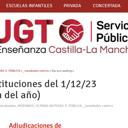
ESCUELAS INFANTILES
PRIVADA
CONCERTADA
AS: E. PÚBLICA
»
_novedades centros
» You are reading »
tituciones del 1/12/23
n del año)
ntralizadas
,
INTERINOS
,
ÚLTIMAS NOTICIAS: E. PÚBLICA
,
_novedades centros