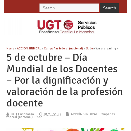
Home
»
ACCIÓN SINDICAL
»
Campañas federal (nacional)
»
Slide
» You are reading »
5 de octubre – Día
Mundial de los Docentes
– Por la dignificación y
valoración de la profesión
docente
UGT Enseñanza
01/10/2023
ACCIÓN SINDICAL
,
Campañas
federal (nacional)
,
Slide