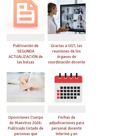
prácticas, se regulan
dichas prácticas y se
convoca acto público
de adjudicación
Publicación de
Gracias a UGT, las
SEGUNDA
reuniones de los
ACTUALIZACIÓN de
órganos de
las bolsas
coordinación docente
provisionales de
se pueden celebrar
Cuerpo de Maestros
de manera
de especialidades
telemática, sin exigir
convocadas a
presencialidad en el
oposición
centro
Oposiciones Cuerpo
Fechas de
de Maestros 2026:
adjudicaciones para
Publicado listado de
personal docente
personas que
interino y en