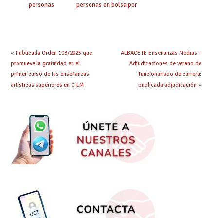
personas
personas en bolsa por
seleccionadas. ¿Qué
cuerpo, especialidad
hacer ahora si he
y tipo de bolsa para
obtenido plaza?
el curso 26/27
«
Publicada Orden 103/2025 que
ALBACETE Enseñanzas Medias –
promueve la gratuidad en el
Adjudicaciones de verano de
primer curso de las enseñanzas
funcionariado de carrera:
artísticas superiores en C-LM
publicada adjudicación
»