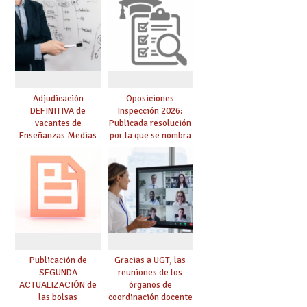
Adjudicación
Oposiciones
DEFINITIVA de
Inspección 2026:
vacantes de
Publicada resolución
Enseñanzas Medias
por la que se nombra
para el curso 26-27
funcionarios/as en
prácticas, se regulan
dichas prácticas y se
convoca acto público
de adjudicación
Publicación de
Gracias a UGT, las
SEGUNDA
reuniones de los
ACTUALIZACIÓN de
órganos de
las bolsas
coordinación docente