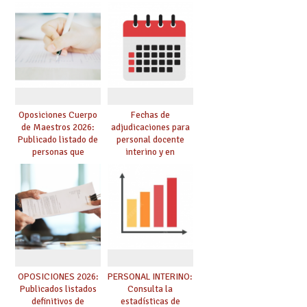
provisionales de
se pueden celebrar
Cuerpo de Maestros
de manera
de especialidades
telemática, sin exigir
convocadas a
presencialidad en el
oposición
centro
Oposiciones Cuerpo
Fechas de
de Maestros 2026:
adjudicaciones para
Publicado listado de
personal docente
personas que
interino y en
adquieren nueva
prácticas: todo lo que
especialidad
debes saber
OPOSICIONES 2026:
PERSONAL INTERINO:
Publicados listados
Consulta la
definitivos de
estadísticas de