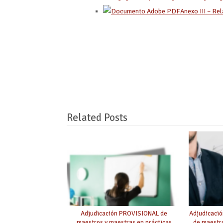
Anexo III – Re
Related Posts
Adjudicación PROVISIONAL de
Adjudicaci
maestros y maestras en prácticas
de maestro