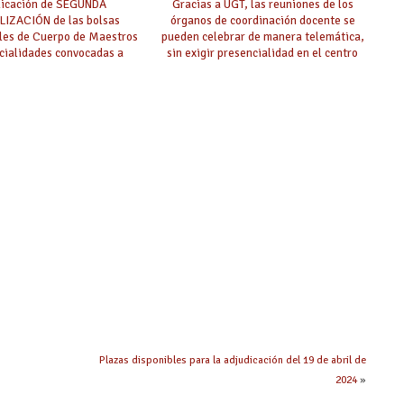
licación de SEGUNDA
Gracias a UGT, las reuniones de los
IZACIÓN de las bolsas
órganos de coordinación docente se
ales de Cuerpo de Maestros
pueden celebrar de manera telemática,
cialidades convocadas a
sin exigir presencialidad en el centro
oposición
Plazas disponibles para la adjudicación del 19 de abril de
2024
»