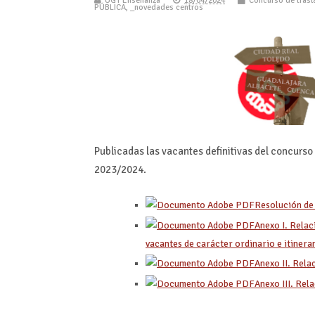
UGT Enseñanza
18/04/2024
Concurso de tras
PÚBLICA
,
_novedades centros
Publicadas las vacantes definitivas del concurs
2023/2024.
Resolución de
Anexo I. Relac
vacantes de carácter ordinario e itinera
Anexo II. Rela
Anexo III. Rel