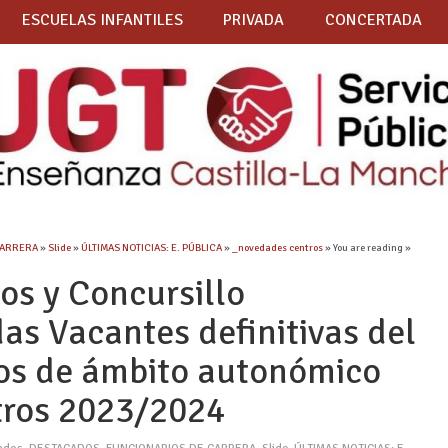
ESCUELAS INFANTILES
PRIVADA
CONCERTADA
CARRERA
»
Slide
»
ÚLTIMAS NOTICIAS: E. PÚBLICA
»
_novedades centros
» You are reading »
os y Concursillo
as Vacantes definitivas del
dos de ámbito autonómico
tros 2023/2024