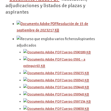
adjudicaciones y listados de plazas y
aspirantes
Resolución de 15 de
septiembre de 2023
217
KB
Aspirantes
adjudicados
Cuerpo 0590
189
KB
Cuerpo 0591 – a
extinguir
63
KB
Cuerpo 0592
35
KB
Cuerpo 0593
40
KB
Cuerpo 0594
48
KB
Cuerpo 0595
48
KB
Cuerpo 0597
154
KB
Cuerpo 0598
38
KB