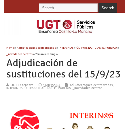
Home
»
Adjudicaciones centralizadas
»
INTERINOS
»
ÚLTIMAS NOTICIAS: E. PÚBLICA
»
_novedades centros
» You are reading »
Adjudicación de
sustituciones del 15/9/23
UGT Enseñanza
14/09/2023
Adjudicaciones centralizadas
,
INTERINOS
,
ÚLTIMAS NOTICIAS: E. PÚBLICA
,
_novedades centros