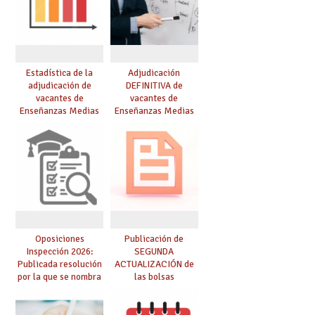
Estadística de la
Adjudicación
adjudicación de
DEFINITIVA de
vacantes de
vacantes de
Enseñanzas Medias
Enseñanzas Medias
para el curso 26/27
para el curso 26-27
Oposiciones
Publicación de
Inspección 2026:
SEGUNDA
Publicada resolución
ACTUALIZACIÓN de
por la que se nombra
las bolsas
funcionarios/as en
provisionales de
prácticas, se regulan
Cuerpo de Maestros
dichas prácticas y se
de especialidades