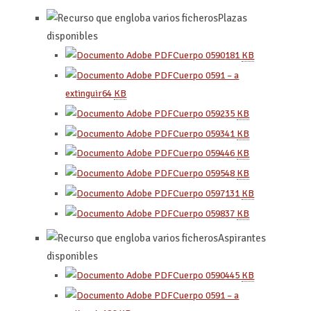
Plazas
disponibles
Cuerpo 0590
181
KB
Cuerpo 0591 – a
extinguir
64
KB
Cuerpo 0592
35
KB
Cuerpo 0593
41
KB
Cuerpo 0594
46
KB
Cuerpo 0595
48
KB
Cuerpo 0597
131
KB
Cuerpo 0598
37
KB
Aspirantes
disponibles
Cuerpo 0590
445
KB
Cuerpo 0591 – a