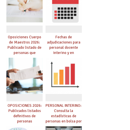
convoca acto público
convocadas a
de adjudicación
oposición
Oposiciones Cuerpo
Fechas de
de Maestros 2026:
adjudicaciones para
Publicado listado de
personal docente
personas que
interino y en
adquieren nueva
prácticas: todo lo que
especialidad
debes saber
OPOSICIONES 2026:
PERSONAL INTERINO:
Publicados listados
Consulta la
definitivos de
estadísticas de
personas
personas en bolsa por
seleccionadas. ¿Qué
cuerpo, especialidad