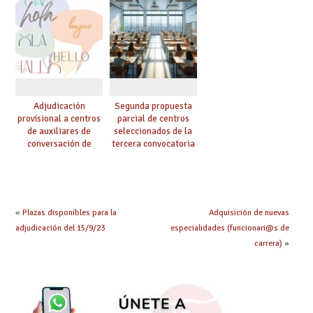
hacer ahora si he
y tipo de bolsa para
obtenido plaza?
el curso 26/27
Adjudicación
Segunda propuesta
provisional a centros
parcial de centros
de auxiliares de
seleccionados de la
conversación de
tercera convocatoria
inglés y francés
de ayudas del Plan de
climatización en
colegios
«
Plazas disponibles para la
Adquisición de nuevas
adjudicación del 15/9/23
especialidades (funcionari@s de
carrera)
»